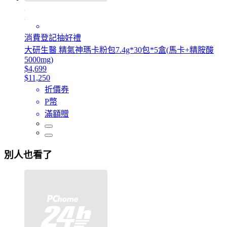
消費登記抽好禮
大研生醫 精氣神瑪卡粉包7.4g*30包*5盒(馬卡+精胺酸
5000mg)
$4,699
$11,250
折價券
P幣
滿額贈
別人也看了