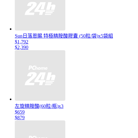
Sun日落恩賜 特極精胺酸膠囊 (50粒/袋)x5袋組
$1,792
$2,390
左旋精胺酸(60粒/瓶)x3
$659
$879