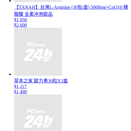
【TANAH】台灣L-Arginine (30包/盒) 5000mg+CoQ10 精
胺酸 全素沖泡飲品
$1,950
$2,600
草本之家 歐力勇30粒X3盒
$1,117
$1,490