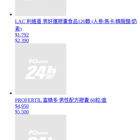
LAC 利維喜 男好運膠囊食品120顆 (人參/馬卡/精胺酸/奶
素)
$1,792
$2,390
PROFERTIL 富精多 男性配方膠囊 60粒/盒
$4,950
$5,500