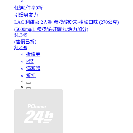
任選1件享9折
引爆男友力
LAC 利維喜 2入組 精胺酸粉末-柑橘口味 (270公克)
(5000mg/L-精胺酸/好體力/活力加分)
$1,349
(售價已折)
$1,499
折價券
P幣
滿額贈
折扣