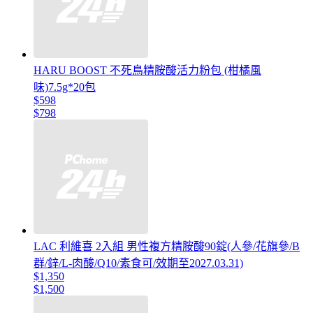
HARU BOOST 不死鳥精胺酸活力粉包 (柑橘風
味)7.5g*20包
$598
$798
LAC 利維喜 2入組 男性複方精胺酸90錠(人參/花旗參/B
群/鋅/L-肉酸/Q10/素食可/效期至2027.03.31)
$1,350
$1,500