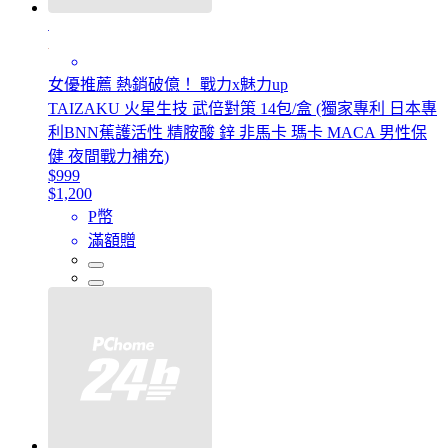
女優推薦 熱銷破億！ 戰力x魅力up
TAIZAKU 火星生技 武倍對策 14包/盒 (獨家專利 日本專
利BNN蕉護活性 精胺酸 鋅 非馬卡 瑪卡 MACA 男性保
健 夜間戰力補充)
$999
$1,200
P幣
滿額贈