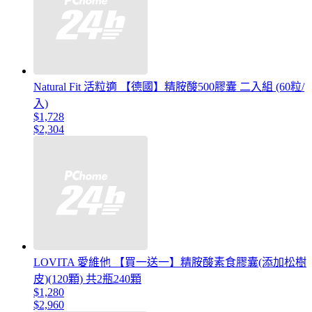
Natural Fit 活粒適 【德國】精胺酸500膠囊 二入組 (60粒/
入)
$1,728
$2,304
LOVITA 愛維他 【買一送一】精胺酸素食膠囊(添加松樹
皮)(120顆) 共2瓶240顆
$1,280
$2,960