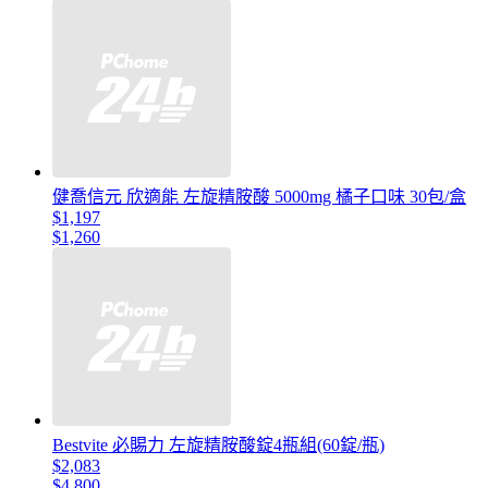
健喬信元 欣適能 左旋精胺酸 5000mg 橘子口味 30包/盒
$1,197
$1,260
Bestvite 必賜力 左旋精胺酸錠4瓶組(60錠/瓶)
$2,083
$4,800