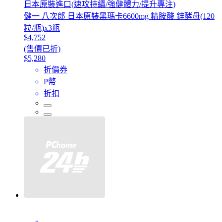
日本原裝進口(速攻持續/強健體力/提升專注)
健一 八次郎 日本原裝黑瑪卡6600mg 精胺酸 鋅酵母(120
粒/瓶)x3瓶
$4,752
(售價已折)
$5,280
折價券
P幣
折扣