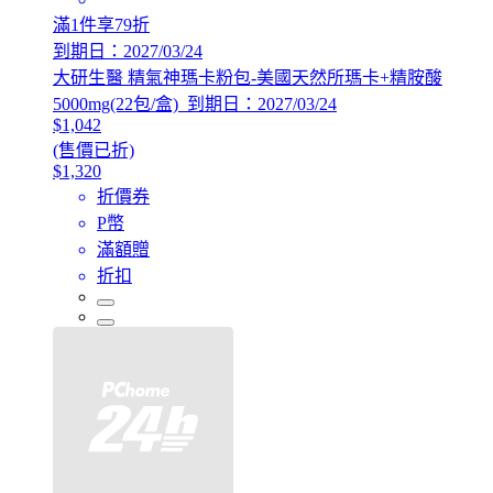
滿1件享79折
到期日：2027/03/24
大研生醫 精氣神瑪卡粉包-美國天然所瑪卡+精胺酸
5000mg(22包/盒)_到期日：2027/03/24
$1,042
(售價已折)
$1,320
折價券
P幣
滿額贈
折扣