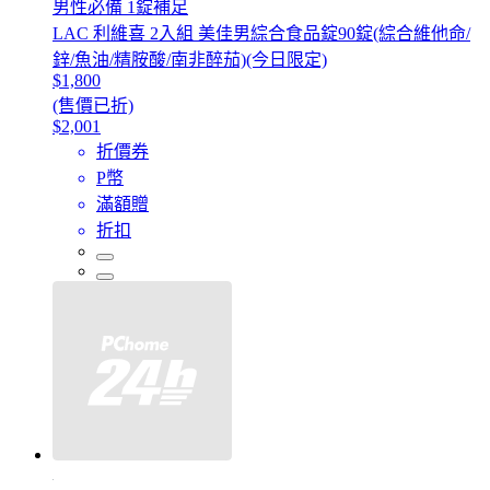
男性必備 1錠補足
LAC 利維喜 2入組 美佳男綜合食品錠90錠(綜合維他命/
鋅/魚油/精胺酸/南非醉茄)(今日限定)
$1,800
(售價已折)
$2,001
折價券
P幣
滿額贈
折扣