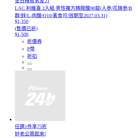
全日釋放男友力
LAC 利維喜 2入組 男性複方精胺酸90錠(人參/花旗參/B
群/鋅/L-肉酸/Q10/素食可/效期至2027.03.31)
$1,350
(售價已折)
$1,500
折價券
P幣
折扣
任選1件享75折
好老公買起來!