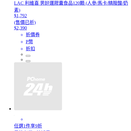
LAC 利維喜 男好運膠囊食品120顆 (人參/馬卡/精胺酸/奶
素)
$1,792
(售價已折)
$2,390
折價券
P幣
折扣
任選1件享9折