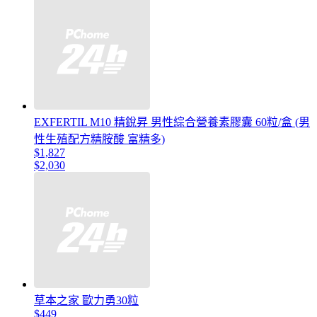
EXFERTIL M10 精銳昇 男性綜合營養素膠囊 60粒/盒 (男
性生殖配方精胺酸 富精多)
$1,827
$2,030
草本之家 歐力勇30粒
$449