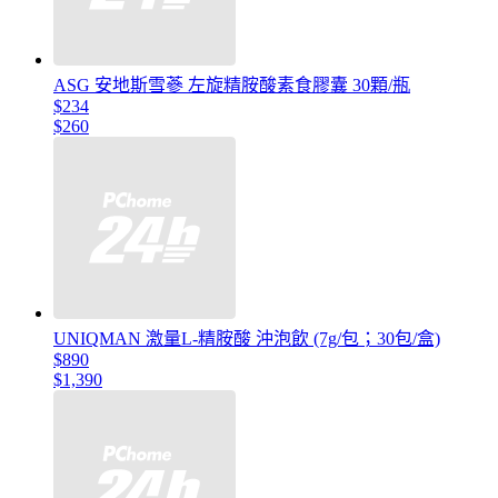
ASG 安地斯雪蔘 左旋精胺酸素食膠囊 30顆/瓶
$234
$260
UNIQMAN 激量L-精胺酸 沖泡飲 (7g/包；30包/盒)
$890
$1,390