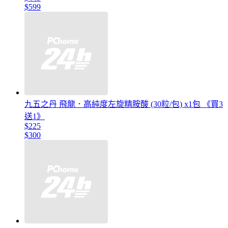
$599
九五之丹 飛龍．高純度左旋精胺酸 (30粒/包) x1包 《買3
送1》
$225
$300