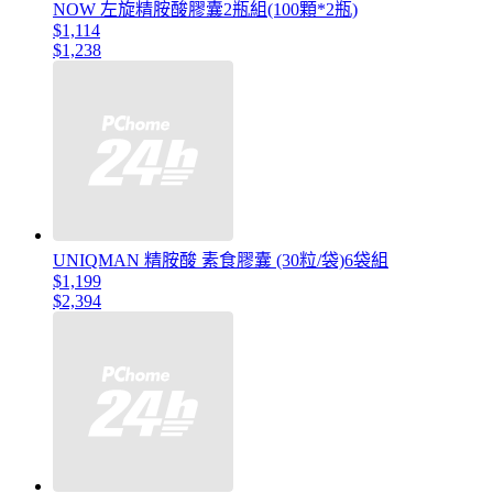
NOW 左旋精胺酸膠囊2瓶組(100顆*2瓶)
$1,114
$1,238
UNIQMAN 精胺酸 素食膠囊 (30粒/袋)6袋組
$1,199
$2,394