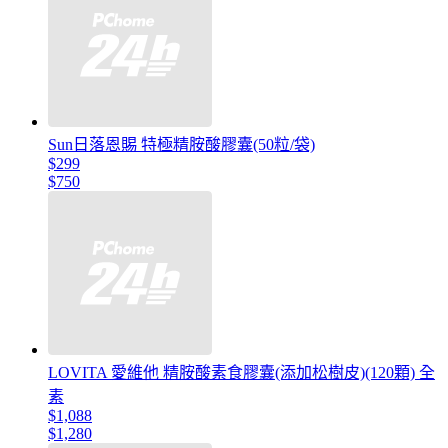
Sun日落恩賜 特極精胺酸膠囊(50粒/袋)
$299
$750
LOVITA 愛維他 精胺酸素食膠囊(添加松樹皮)(120顆) 全
素
$1,088
$1,280