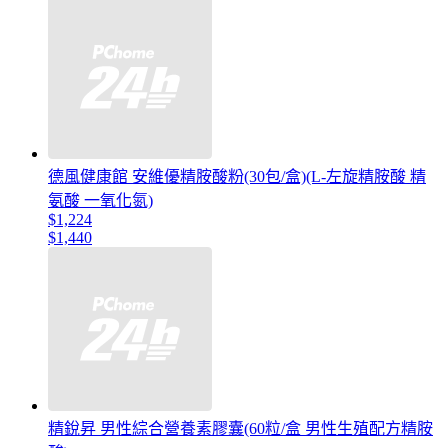
德風健康館 安維優精胺酸粉(30包/盒)(L-左旋精胺酸 精
氨酸 一氧化氮)
$1,224
$1,440
精銳昇 男性綜合營養素膠囊(60粒/盒 男性生殖配方精胺