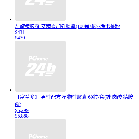
左旋精胺酸 安精靈加強膠囊(100顆/瓶)~瑪卡薑粉
$431
$479
【富精多】 男性配方 植物性膠囊 60粒/盒(鋅 肉酸 精胺
酸)
$5,299
$5,888