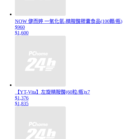
NOW 健而婷 一氧化氮-精胺酸膠囊食品(100顆/瓶)
$960
$1,600
【YT-Vita】左旋精胺酸(60粒/瓶)x7
$1,376
$1,835