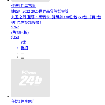
任選1件享75折
連四年2022-2025世界品質評鑑金獎
九五之丹 至尊．黑瑪卡+酵母鋅 (30粒/包) x1包 《買3包
送1包左旋精胺酸》
$262
(售價已折)
$350
P幣
折扣
任選1件享9折