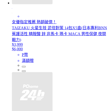
女優指定推薦 熱銷破億！
TAIZAKU 火星生技 武倍對策 14包X5盒(日本專利BNN
蕉護活性 精胺酸 鋅 非馬卡 瑪卡 MACA 男性保健 夜間
戰力)
$3,999
$6,000
P幣
滿額贈