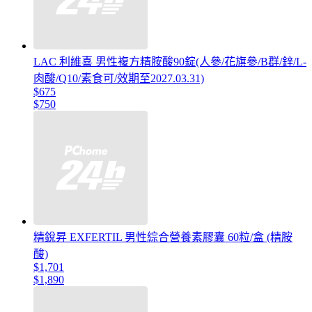
LAC 利維喜 男性複方精胺酸90錠(人參/花旗參/B群/鋅/L-
肉酸/Q10/素食可/效期至2027.03.31)
$675
$750
精銳昇 EXFERTIL 男性綜合營養素膠囊 60粒/盒 (精胺
酸)
$1,701
$1,890