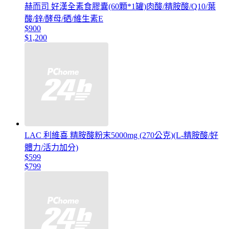
赫而司 好漢全素食膠囊(60顆*1罐)肉酸/精胺酸/Q10/葉
酸/鋅/酵母/硒/維生素E
$900
$1,200
LAC 利維喜 精胺酸粉末5000mg (270公克)(L-精胺酸/好
體力/活力加分)
$599
$799