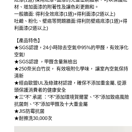
材、增加面漆的附著性及讓色彩更飽和。
一般牆面: 得利全效底漆(1道)+得利面漆(2道以上)
吐鹼、粉化、壁癌等問題牆面:得利防壁癌底漆(1道)+得
利面漆(2道以上)
【產品特色】
★SGS認證，24小時除去空氣中95%的甲醛，有效淨化
空氣!
★SGS認證 ，甲醛含量無檢出
★250奈米白竹炭， 有效吸附化學味， 讓室內空氣保持
清新
★經由歐盟UL及綠建材認證，確保不添加重金屬, 從源
頭保護消費者的健康安全
★三“不” 承諾 ：“不”添加環境賀爾蒙、“不”添加致癌風險
抗菌劑、“不”添加甲醛及十大重金屬
★JIS防霉抗菌
★耐擦洗30,000次