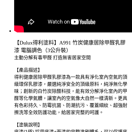
【Dulux得利塗料】A991 竹炭健康居除甲醛乳膠
漆 電腦調色（3公升裝）
主動分解有毒甲醛 打造無害居家空間
【產品描述】
得利健康居除甲醛乳膠漆為一款具有淨化室內空氣的頂
級環保乳膠漆，嚴選純淨安全的頂級原料，純淨無化學
味；創新的白竹炭除醛科技，能有效分解淨化室內的甲
醛等化學氣體，讓室內的空氣像大自然一樣清新。更具
有色彩持久、防霉抗菌、防潮抗污、覆蓋細紋、超強耐
擦洗等全效防護功能，給居家完整的呵護。
【塗裝說明】
底漆(1道) 採用底漆+面漆的完整塗刷體系，可以保護底