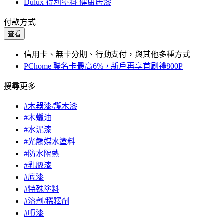
Dulux 得利塗料 健康居漆
付款方式
查看
信用卡、無卡分期、行動支付，與其他多種方式
PChome 聯名卡最高6%，新戶再享首刷禮800P
搜尋更多
#木器漆/護木漆
#木蠟油
#水泥漆
#光觸媒水塗料
#防水隔熱
#乳膠漆
#底漆
#特殊塗料
#溶劑/稀釋劑
#噴漆