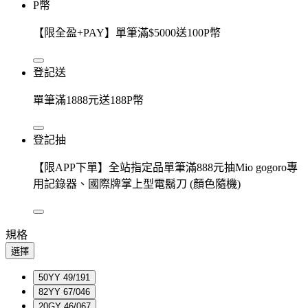
P幣
【限全盈+PAY】單筆滿$5000送100P幣
登記送
單筆滿1888元送188P幣
登記抽
【限APP下單】全站指定品單筆滿888元抽Mio gogoro專
用記錄器、國際牌掌上型電鬍刀 (顏色隨機)
規格
選擇
50YY 49/191
82YY 67/046
20GY 46/067