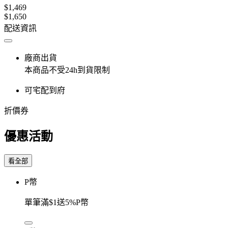
$1,469
$1,650
配送資訊
廠商出貨
本商品不受24h到貨限制
可宅配到府
折價券
優惠活動
看全部
P幣
單筆滿$1送5%P幣