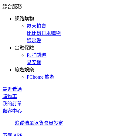
綜合服務
網路購物
露天拍賣
比比昂日本購物
媽咪愛
金融保險
Pi 拍錢包
易安網
旅遊娛樂
PChome 旅遊
最近看過
購物車
我的訂單
顧客中心
追蹤清單
退貨
會員設定
下載 APP