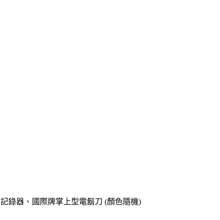
o專用記錄器、國際牌掌上型電鬍刀 (顏色隨機)