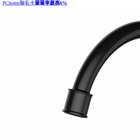
PChome聯名卡
筆筆享最高
6%