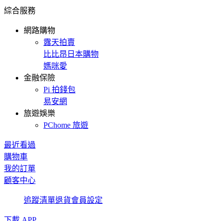
綜合服務
網路購物
露天拍賣
比比昂日本購物
媽咪愛
金融保險
Pi 拍錢包
易安網
旅遊娛樂
PChome 旅遊
最近看過
購物車
我的訂單
顧客中心
追蹤清單
退貨
會員設定
下載 APP