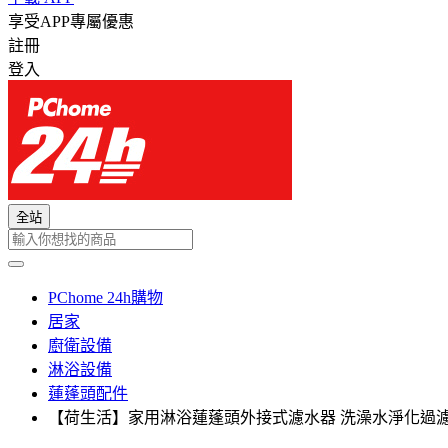
享受APP專屬優惠
註冊
登入
全站
PChome 24h購物
居家
廚衛設備
淋浴設備
蓮蓬頭配件
【荷生活】家用淋浴蓮蓬頭外接式濾水器 洗澡水淨化過濾器