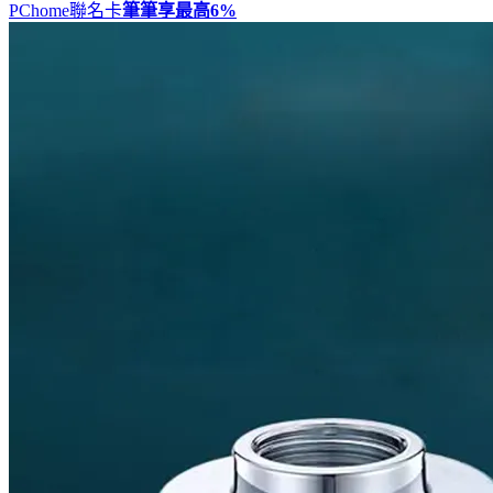
PChome聯名卡
筆筆享最高
6%