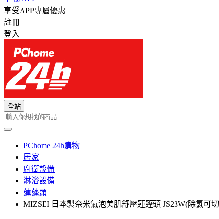
享受APP專屬優惠
註冊
登入
全站
PChome 24h購物
居家
廚衛設備
淋浴設備
蓮蓬頭
MIZSEI 日本製奈米氣泡美肌舒壓蓮蓬頭 JS23W(除氯可切