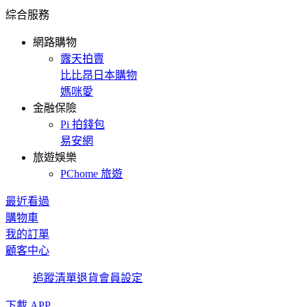
綜合服務
網路購物
露天拍賣
比比昂日本購物
媽咪愛
金融保險
Pi 拍錢包
易安網
旅遊娛樂
PChome 旅遊
最近看過
購物車
我的訂單
顧客中心
追蹤清單
退貨
會員設定
下載 APP