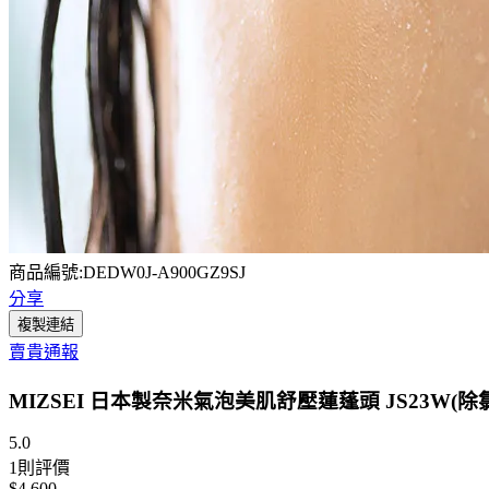
商品編號:DEDW0J-A900GZ9SJ
分享
複製連結
賣貴通報
MIZSEI 日本製奈米氣泡美肌舒壓蓮蓬頭 JS23W(除
5.0
1
則評價
$4,600