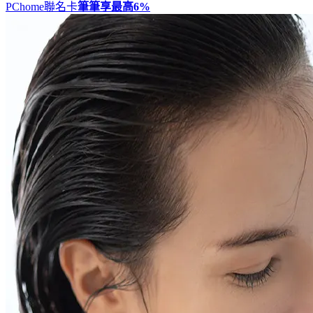
PChome聯名卡
筆筆享最高
6%