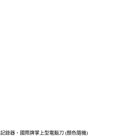
o專用記錄器、國際牌掌上型電鬍刀 (顏色隨機)