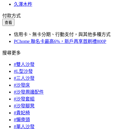
久澤木柞
付款方式
查看
信用卡、無卡分期、行動支付，與其他多種方式
PChome 聯名卡最高6%，新戶再享首刷禮800P
搜尋更多
#雙人沙發
#L型沙發
#三人沙發
#沙發床
#沙發周邊配件
#沙發套組
#沙發腳凳
#貴妃椅
#懶骨頭
#單人沙發