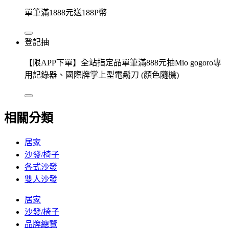
單筆滿1888元送188P幣
登記抽
【限APP下單】全站指定品單筆滿888元抽Mio gogoro專
用記錄器、國際牌掌上型電鬍刀 (顏色隨機)
相關分類
居家
沙發/椅子
各式沙發
雙人沙發
居家
沙發/椅子
品牌總覽