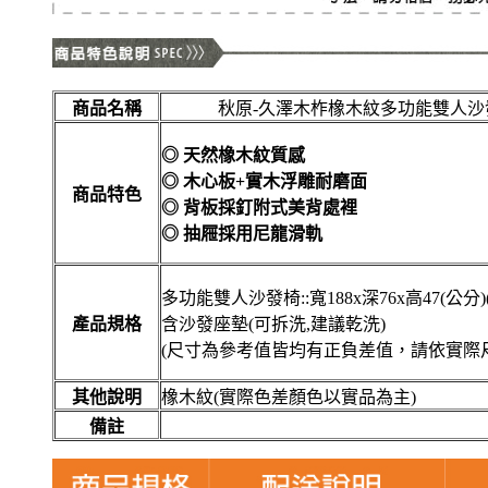
商品名稱
秋原-久澤木柞橡木紋多功能雙人沙
◎ 天然橡木紋質感
◎ 木心板+實木浮雕耐磨面
商品特色
◎ 背板採釘附式美背處裡
◎ 抽屜採用尼龍滑軌
多功能雙人沙發椅::寬188x深76x高47(公分)
產品規格
含沙發座墊(可拆洗,建議乾洗)
(尺寸為參考值皆均有正負差值，請依實際
其他說明
橡木紋(實際色差顏色以實品為主)
備註