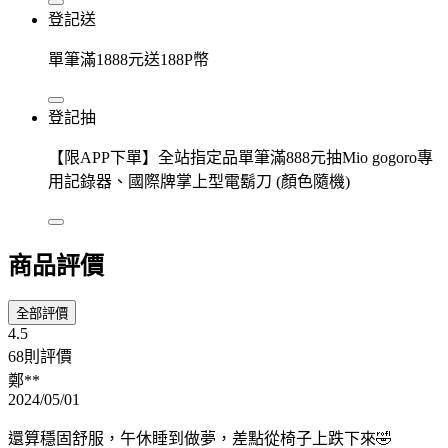
登記送
單筆滿1888元送188P幣
登記抽
【限APP下單】全站指定品單筆滿888元抽Mio gogoro專
用記錄器、國際牌掌上型電鬍刀 (顏色隨機)
商品評價
全部評價
4.5
68則評價
鄭**
2024/05/01
還算穩固舒服，午休睡到做夢，差點從椅子上跌下來🤣