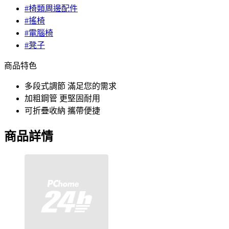
#椅類周邊配件
#搖椅
#電腦椅
#凳子
商品特色
多段式調節 滿足您的需求
加粗鋼管 更堅固耐用
可折疊收納 攜帶便捷
商品詳情