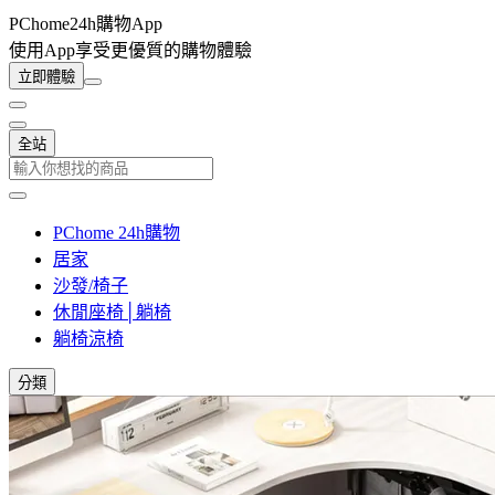
PChome24h購物App
使用App享受更優質的購物體驗
立即體驗
全站
PChome 24h購物
居家
沙發/椅子
休閒座椅│躺椅
躺椅涼椅
分類