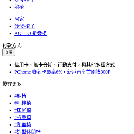
躺椅
居家
沙發/椅子
AOTTO 折疊椅
付款方式
查看
信用卡、無卡分期、行動支付，與其他多種方式
PChome 聯名卡最高6%，新戶再享首刷禮800P
搜尋更多
#躺椅
#吧檯椅
#床尾椅
#折疊椅
#和室椅
#造型休閒椅