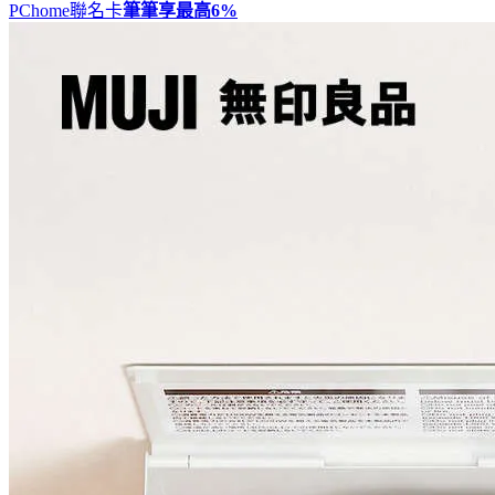
PChome聯名卡
筆筆享最高
6%