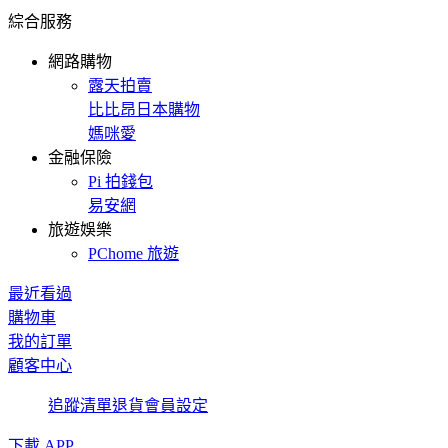
綜合服務
網路購物
露天拍賣
比比昂日本購物
媽咪愛
金融保險
Pi 拍錢包
易安網
旅遊娛樂
PChome 旅遊
最近看過
購物車
我的訂單
顧客中心
追蹤清單
退貨
會員設定
下載 APP