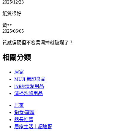
2025/12/23
紙質很好
黃**
2025/06/05
質感偏硬但不容易濕掉就破爛了！
相關分類
居家
MUJI 無印良品
收納/清潔用品
清掃洗滌用品
居家
狗食/罐頭
館長推薦
居家生活｜超速配