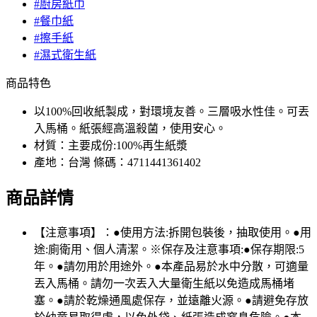
#廚房紙巾
#餐巾紙
#擦手紙
#濕式衛生紙
商品特色
以100%回收紙製成，對環境友善。三層吸水性佳。可丟
入馬桶。紙張經高溫殺菌，使用安心。
材質：主要成份:100%再生紙漿
產地：台灣 條碼：4711441361402
商品詳情
【注意事項】：●使用方法:拆開包裝後，抽取使用。●用
途:廁衛用、個人清潔。※保存及注意事項:●保存期限:5
年。●請勿用於用途外。●本產品易於水中分散，可適量
丟入馬桶。請勿一次丟入大量衛生紙以免造成馬桶堵
塞。●請於乾燥通風處保存，並遠離火源。●請避免存放