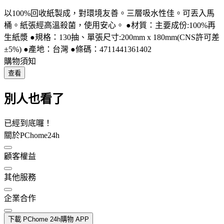
以100%回收紙製成，對環境友善。三層吸水性佳。可丟入馬
桶。紙張經高溫殺菌，使用安心。 ●材質：主要成份:100%再
生紙漿 ●規格：130抽、單張尺寸:200mm x 180mm(CNS許可差
±5%) ●產地：台灣 ●條碼：4711441361402
購物須知
查看
別人也看了
已經到底囉！
關於PChome24h
顧客權益
其他服務
企業合作
下載 PChome 24h購物 APP