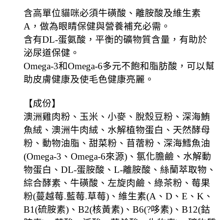
含高單位貓咪必須牛磺酸、離胺酸及維生素
A，做為眼睛保健與營養補充必需。
含有DL-蛋氨酸，平衡的礦物質含量，有助於
泌尿道保健。
Omega-3和Omega-6多元不飽和脂肪酸，可以幫
助皮膚健康及使毛色健康亮麗。
【成份】
澳洲雞肉粉、玉米、小麥、脫殼豆粉、深海鮪
魚絨、澳洲牛肉絨、水解植物蛋白、天然酵母
粉、動物油脂、甜菜粉、苜蓿粉、深海鱈魚油
(Omega-3、Omega-6來源)、氯化膽鹼、水解動
物蛋白、DL-蛋胺酸、L-離胺酸、絲蘭萃取物、
綜合酵素、牛磺酸、左旋肉鹼、綠茶粉、莓果
粉(蔓越莓.藍莓.草莓)、維生素(A、D、E、K、
B1(硫胺素)、B2(核黃素)、B6(?哆素)、B12(鈷