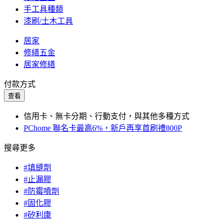
手工具種類
漆刷/土木工具
居家
修繕五金
居家修繕
付款方式
查看
信用卡、無卡分期、行動支付，與其他多種方式
PChome 聯名卡最高6%，新戶再享首刷禮800P
搜尋更多
#填縫劑
#止漏膠
#防霉噴劑
#固化膠
#矽利康