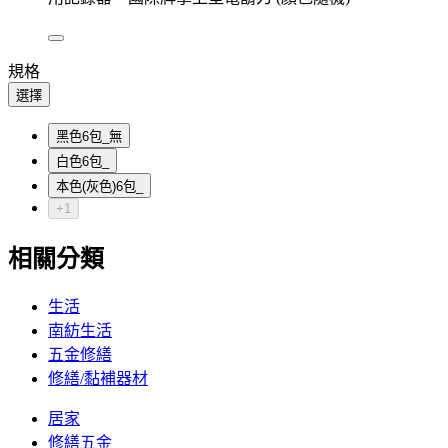
規格
選擇
黑色6包_無
白色6包_
本色(灰色)6包_
+1
相關分類
生活
南紡生活
五金修繕
修繕/黏補器材
居家
修繕五金