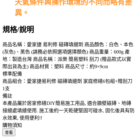
天氣條件與操作環境的不同而略有差
異。
規格/說明
商品名稱：愛家捷 易利修 磁磚填縫劑 商品顏色：白色、本色
(灰色)、黑色 (請務必依照選項選擇顏色) 商品重量：600g 產
地：製造台灣 商品名稱：派樂 簡易塑料 刮刀 (贈品款式以實
際出貨為主) 商品材質：塑料 商品尺寸：約9×9cm
標準配備
商品組合：愛家捷易利修 磁磚填縫劑 家庭修繕6包組+贈刮刀
1支
備註
本產品屬於居家修繕DIY簡易施工用品, 適合牆壁磁磚、地磚
接縫處填縫使用. 施工後約一天乾硬堅固可碰水, 固化後具有防
水效果, 使用便利!!
購物須知
查看