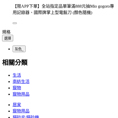
【限APP下單】全站指定品單筆滿888元抽Mio gogoro專
用記錄器、國際牌掌上型電鬍刀 (顏色隨機)
規格
選擇
灰色_
相關分類
生活
南紡生活
寵物
寵物用品
居家
寵物用品
貓砂盆/貓砂機