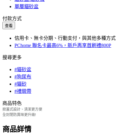
單層貓砂盆
付款方式
查看
信用卡、無卡分期、行動支付，與其他多種方式
PChome 聯名卡最高6%，新戶再享首刷禮800P
搜尋更多
#貓砂盆
#狗尿布
#貓砂
#禮貌帶
商品特色
掀蓋式設計、清潔更方便
全封閉防異味更升級!
商品詳情