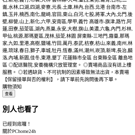
崙,水林,口湖,四湖,麥寮,元長.土庫,林內,台西.北港 台南市-左
鎮,玉井,楠西,南化,龍崎,官田,東山,白河,七股,將軍,大內,北門,後
壁,柳營,山上,新化,六甲,安南區,學甲,義竹 高雄市-旗津,路竹,阿
蓮,田寮,茄萣區,湖內,燕巢,永安,大樹,旗山,美濃,六龜,內門,杉林,
甲仙,桃源,那瑪夏區,茂林,茄萣,林園 屏東縣-三地門,霧臺,那瑪
家,九如,里港,高樹,鹽埔,竹田,萬丹,泰武,枋寮,枋山,來義,南州,林
邊,琉球,春日,獅子,車城,牡丹,恆春,滿州,潮州,崁頂,新埤,長治,麟
洛,內埔,新園,佳冬,東港,墾丁 花蓮縣市全區 台東縣全區 離島地
區 ◎配送醫院,安養機構只放管理室。 ◎賣場商品沒有送上樓
服務。 ◎若遇缺貨、不可抗制的因素導致無法出貨，本賣場
【保留接單與否的權利】，請下單前先詢問後再下單。
購物須知
查看
別人也看了
已經到底囉！
關於PChome24h