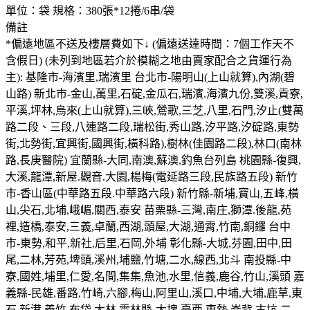
單位：袋 規格：380張*12捲/6串/袋
備註
*偏遠地區不送及樓層費如下↓ (偏遠送達時間：7個工作天不
含假日) (未列到地區若介於模糊之地由賣家配合之貨運行為
主): 基隆市-海濱里,瑞濱里 台北市-陽明山(上山就算),內湖(碧
山路) 新北市-金山,萬里,石碇,金瓜石,瑞濱.海濱九份,雙溪,貢寮,
平溪,坪林,烏來(上山就算),三峽,鶯歌,三芝,八里,石門,汐止(雙萬
路二段、三段,八連路二段,瑞松街,秀山路,汐平路,汐碇路,東勢
街,北勢街,宜興街,國興街,橫科路),樹林(佳園路二段),林口(南林
路,長庚醫院) 宜蘭縣-大同,南澳,蘇澳,釣魚台列島 桃園縣-復興,
大溪,龍潭,新屋.觀音.大園,楊梅(電延路三段,民族路五段) 新竹
市-香山區(中華路五段.中華路六段) 新竹縣-新埔,寶山,五峰,橫
山,尖石,北埔,峨嵋,關西,泰安 苗栗縣-三灣,南庄,獅潭.後龍,苑
裡,造橋,泰安,三義,卓蘭,西湖,頭屋,大湖,通霄,竹南,銅鑼 台中
市-東勢,和平,新社,后里,石岡,外埔 彰化縣-大城,芬園,田中,田
尾,二林,芳苑,埤頭,溪州,埔鹽,竹塘,二水,線西,北斗 南投縣-中
寮,國姓,埔里,仁愛,名間,集集,魚池,水里,信義,鹿谷,竹山,溪頭 嘉
義縣-民雄,番路,竹崎,六腳,梅山,阿里山,溪口,中埔,大埔,鹿草,東
石,新港,義竹,布袋,大林 雲林縣-大埤,臺西,東勢,崙背,古坑,二