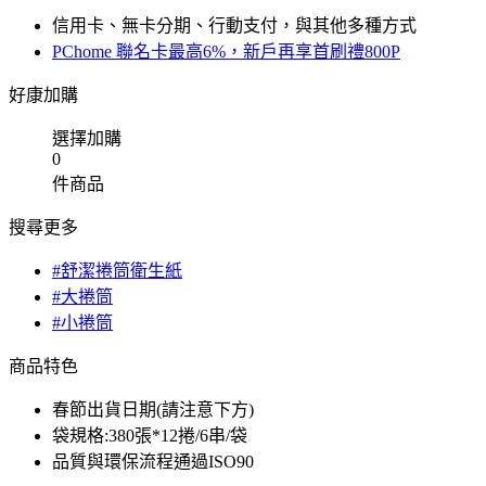
信用卡、無卡分期、行動支付，與其他多種方式
PChome 聯名卡最高6%，新戶再享首刷禮800P
好康加購
選擇加購
0
件商品
搜尋更多
#舒潔捲筒衛生紙
#大捲筒
#小捲筒
商品特色
春節出貨日期(請注意下方)
袋規格:380張*12捲/6串/袋
品質與環保流程通過ISO90