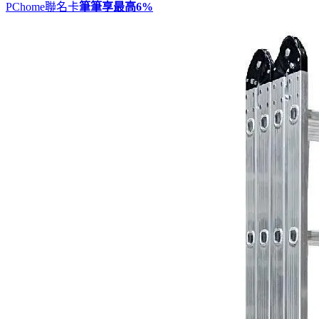
PChome聯名卡
筆筆享最高
6%