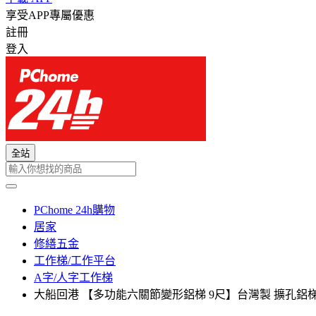
享受APP專屬優惠
註冊
登入
全站
PChome 24h購物
居家
修繕五金
工作梯/工作平台
A字/人字工作梯
大船回港 【多功能六關節變形鋁梯 9尺】台灣製 擴孔鋁梯