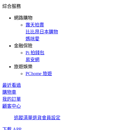
綜合服務
網路購物
露天拍賣
比比昂日本購物
媽咪愛
金融保險
Pi 拍錢包
易安網
旅遊娛樂
PChome 旅遊
最近看過
購物車
我的訂單
顧客中心
追蹤清單
退貨
會員設定
下載 APP