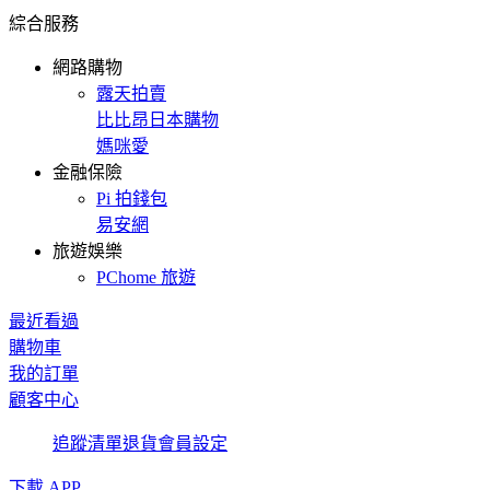
綜合服務
網路購物
露天拍賣
比比昂日本購物
媽咪愛
金融保險
Pi 拍錢包
易安網
旅遊娛樂
PChome 旅遊
最近看過
購物車
我的訂單
顧客中心
追蹤清單
退貨
會員設定
下載 APP