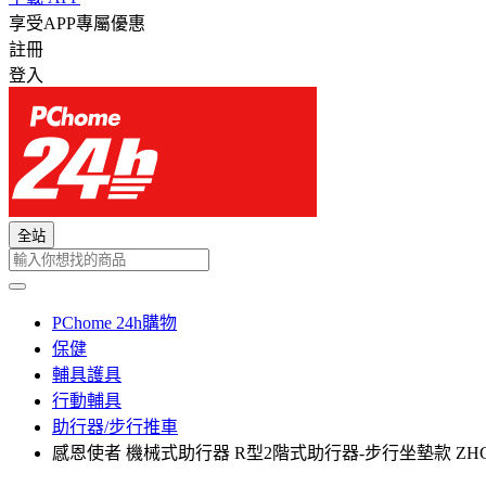
享受APP專屬優惠
註冊
登入
全站
PChome 24h購物
保健
輔具護具
行動輔具
助行器/步行推車
感恩使者 機械式助行器 R型2階式助行器-步行坐墊款 ZHCN