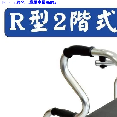
PChome聯名卡
筆筆享最高
6%