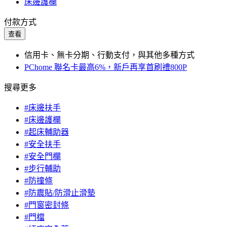
床邊護欄
付款方式
查看
信用卡、無卡分期、行動支付，與其他多種方式
PChome 聯名卡最高6%，新戶再享首刷禮800P
搜尋更多
#床邊扶手
#床邊護欄
#起床輔助器
#安全扶手
#安全門欄
#步行輔助
#防撞條
#防震貼/防滑止滑墊
#門窗密封條
#門檔