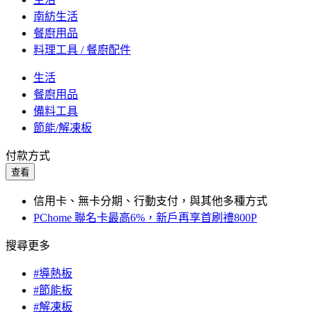
南紡生活
餐廚用品
料理工具 / 餐廚配件
生活
餐廚用品
備料工具
節能/解凍板
付款方式
查看
信用卡、無卡分期、行動支付，與其他多種方式
PChome 聯名卡最高6%，新戶再享首刷禮800P
搜尋更多
#導熱板
#節能板
#解凍板