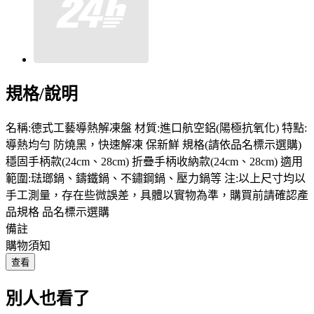
規格/說明
名稱:德式工藝導熱解凍盤 材質:進口航空鋁(陽極抗氧化) 特點:
導熱均勻 防燒黑，快速解凍 保新鮮 規格(請依品名標示選購)
穩固手柄款(24cm、28cm) 折疊手柄收納款(24cm、28cm) 適用
範圍:琺瑯鍋、鑄鐵鍋、不鏽鋼鍋、壓力鍋等 注:以上尺寸均以
手工測量，存在些微誤差，具體以實物為準，購買前請確認產
品規格 品名標示選購
備註
購物須知
查看
別人也看了