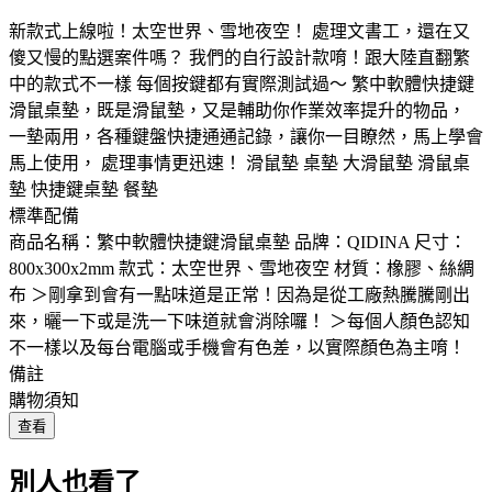
新款式上線啦！太空世界、雪地夜空！ 處理文書工，還在又
傻又慢的點選案件嗎？ 我們的自行設計款唷！跟大陸直翻繁
中的款式不一樣 每個按鍵都有實際測試過～ 繁中軟體快捷鍵
滑鼠桌墊，既是滑鼠墊，又是輔助你作業效率提升的物品，
一墊兩用，各種鍵盤快捷通通記錄，讓你一目瞭然，馬上學會
馬上使用， 處理事情更迅速！ 滑鼠墊 桌墊 大滑鼠墊 滑鼠桌
墊 快捷鍵桌墊 餐墊
標準配備
商品名稱：繁中軟體快捷鍵滑鼠桌墊 品牌：QIDINA 尺寸：
800x300x2mm 款式：太空世界、雪地夜空 材質：橡膠、絲綢
布 ＞剛拿到會有一點味道是正常！因為是從工廠熱騰騰剛出
來，曬一下或是洗一下味道就會消除囉！ ＞每個人顏色認知
不一樣以及每台電腦或手機會有色差，以實際顏色為主唷！
備註
購物須知
查看
別人也看了