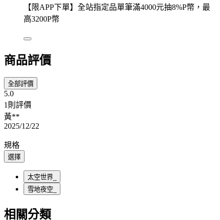
【限APP下單】全站指定品單筆滿4000元抽8%P幣，最
高3200P幣
商品評價
全部評價
5.0
1則評價
黃**
2025/12/22
規格
選擇
太空世界_
雪地夜空_
相關分類