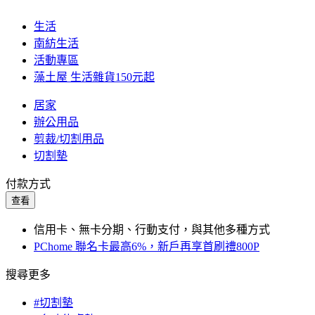
生活
南紡生活
活動專區
藻土屋 生活雜貨150元起
居家
辦公用品
剪裁/切割用品
切割墊
付款方式
查看
信用卡、無卡分期、行動支付，與其他多種方式
PChome 聯名卡最高6%，新戶再享首刷禮800P
搜尋更多
#切割墊