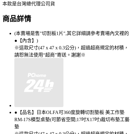
本款是台灣總代理公司貨
商品詳情
(本賣場是售"切割板1片",其它詳細請參考賣場內文裡的
●【內含】)
※這款尺寸(47 x 47 x 0.3公分)，超過超商規定的材積，
請恕無法使用“超商”寄送。謝謝※
●【品名】日本OLFA可360度旋轉切割墊板 美工作墊
RM-17S模型桌墊(可節省空間;17吋X17吋)裁切布墊工藝
墊
※這款尺寸(47 x 47 x 0.3公分)，超過超商規定的材積，