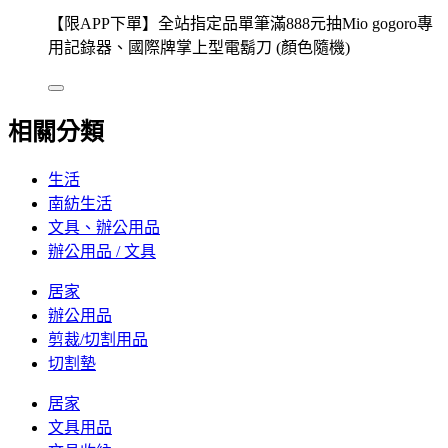
【限APP下單】全站指定品單筆滿888元抽Mio gogoro專
用記錄器、國際牌掌上型電鬍刀 (顏色隨機)
相關分類
生活
南紡生活
文具、辦公用品
辦公用品 / 文具
居家
辦公用品
剪裁/切割用品
切割墊
居家
文具用品