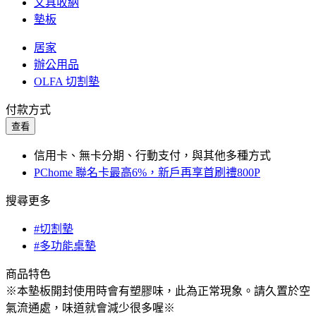
文具收納
墊板
居家
辦公用品
OLFA 切割墊
付款方式
查看
信用卡、無卡分期、行動支付，與其他多種方式
PChome 聯名卡最高6%，新戶再享首刷禮800P
搜尋更多
#切割墊
#多功能桌墊
商品特色
※本墊板開封使用時會有塑膠味，此為正常現象。請久置於空
氣流通處，味道就會減少很多喔※