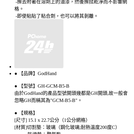
-擦去附著在溶劑上的油漆，然後擦拭乾淨而不影響網
格。
-即使粘貼了粘合劑，也可以將其剝離。
● 【品牌】GodHand
● 【型號】GH-GCM-B5-B
由於GodHand的產品型號開頭幾都是GH開頭,故一般會
忽略GH而稱其為"GCM-B5-B"。
● 【規格】
[尺寸] 15.1 x 22.7公分（1公分網格）
[材質]切割墊：玻璃（鋼化玻璃;耐熱溫度200度C）