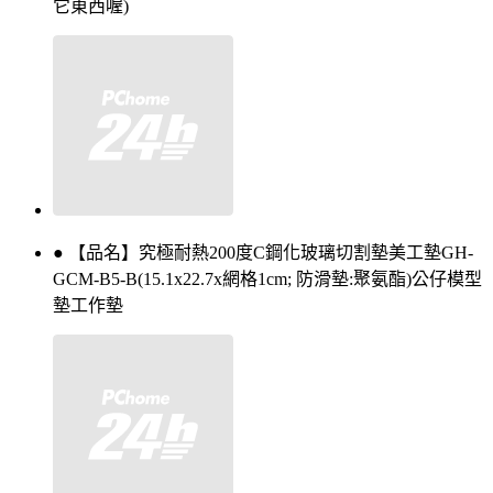
它東西喔)
● 【品名】究極耐熱200度C鋼化玻璃切割墊美工墊GH-
GCM-B5-B(15.1x22.7x網格1cm; 防滑墊:聚氨酯)公仔模型
墊工作墊