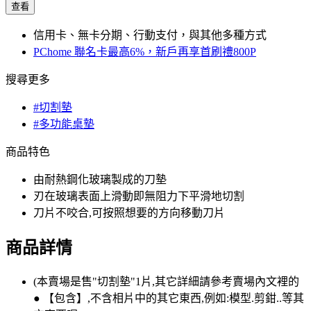
查看
信用卡、無卡分期、行動支付，與其他多種方式
PChome 聯名卡最高6%，新戶再享首刷禮800P
搜尋更多
#切割墊
#多功能桌墊
商品特色
由耐熱鋼化玻璃製成的刀墊
刃在玻璃表面上滑動即無阻力下平滑地切割
刀片不咬合,可按照想要的方向移動刀片
商品詳情
(本賣場是售"切割墊"1片,其它詳細請參考賣場內文裡的
● 【包含】,不含相片中的其它東西,例如:模型.剪鉗..等其