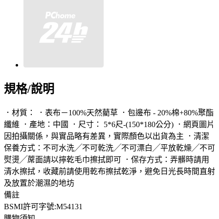
規格/說明
．材質： ．表布－100%天然藺草 ．包邊布 - 20%棉+80%聚酯
纖維 ．產地：中國 ．尺寸： 5*6尺-(150*180公分) ．網頁圖片
因拍攝關係，與實品略有差異，實際顏色以出貨為主 ．清潔
保養方式：不可水洗╱不可乾洗╱不可漂白╱平放乾燥╱不可
熨燙╱蓆面請以擰乾毛巾擦拭即可 ．保存方式：弄髒時請用
清水擦拭，收藏前請使用乾布擦拭乾淨，避免日光長時間直射
及放置於潮濕的地坊
備註
BSMI許可字號:M54131
購物須知