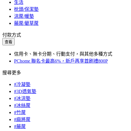
生活
枕頭/保潔墊
涼蓆/暖墊
藤蓆/藺草蓆
付款方式
查看
信用卡、無卡分期、行動支付，與其他多種方式
PChome 聯名卡最高6%，新戶再享首刷禮800P
搜尋更多
#冷凝墊
#3D透氣墊
#冰涼墊
#冰絲蓆
#竹蓆
#麻將蓆
#藤蓆