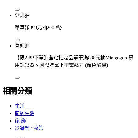
登記抽
單筆滿999元抽200P幣
登記抽
【限APP下單】全站指定品單筆滿888元抽Mio gogoro專
用記錄器、國際牌掌上型電鬍刀 (顏色隨機)
相關分類
生活
南紡生活
家 飾
冷凝墊 / 涼蓆