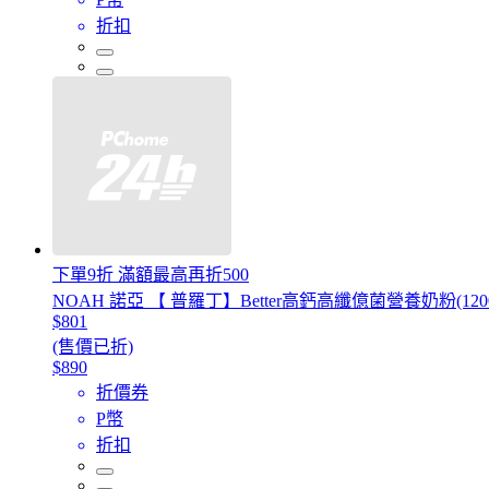
折扣
下單9折 滿額最高再折500
NOAH 諾亞 【 普羅丁】Better高鈣高纖億菌營養奶粉(1200g
$801
(售價已折)
$890
折價券
P幣
折扣