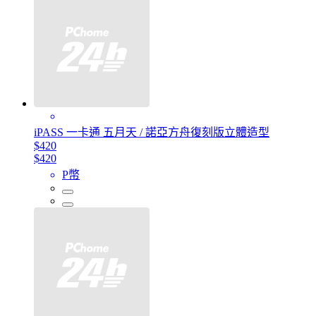
iPASS 一卡通 五月天 / 諾亞方舟復刻版立體造型
$420
$420
P幣