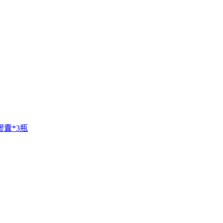
3膠囊*3瓶