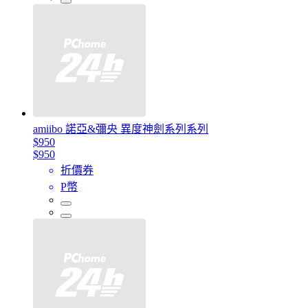
amiibo 諾亞&彌央 異度神劍系列系列
$950
$950
折價券
P幣