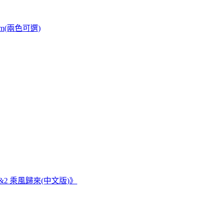
cm(兩色可選)
 1&2 乘風歸來(中文版)》