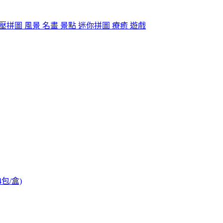
 紓壓拼圖 風景 名畫 景點 迷你拼圖 療癒 遊戲
包/盒)