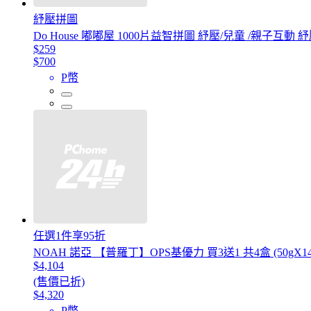
紓壓拼圖
Do House 嘟嘟屋 1000片益智拼圖 紓壓/兒童 /親子互動
$259
$700
P幣
任選1件享95折
NOAH 諾亞 【普羅丁】OPS基優力 買3送1 共4盒 (50gX14
$4,104
(售價已折)
$4,320
P幣