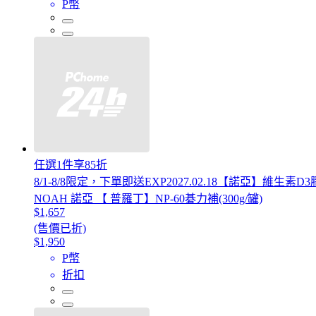
P幣
任選1件享85折
8/1-8/8限定，下單即送EXP2027.02.18【諾亞】維生素D
NOAH 諾亞 【 普羅丁】NP-60碁力補(300g/罐)
$1,657
(售價已折)
$1,950
P幣
折扣