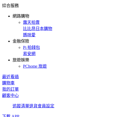
綜合服務
網路購物
露天拍賣
比比昂日本購物
媽咪愛
金融保險
Pi 拍錢包
易安網
旅遊娛樂
PChome 旅遊
最近看過
購物車
我的訂單
顧客中心
追蹤清單
退貨
會員設定
下載 APP