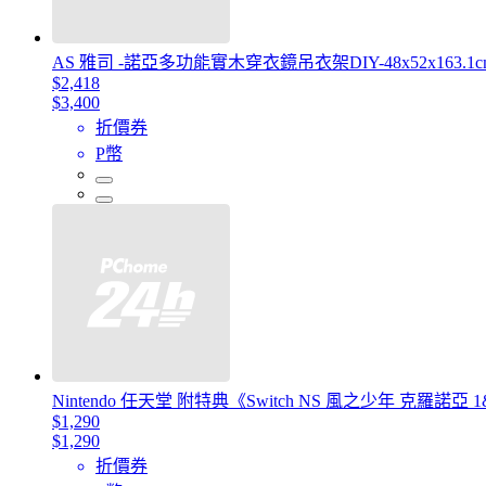
AS 雅司 -諾亞多功能實木穿衣鏡吊衣架DIY-48x52x163.1
$2,418
$3,400
折價券
P幣
Nintendo 任天堂 附特典《Switch NS 風之少年 克羅諾亞
$1,290
$1,290
折價券