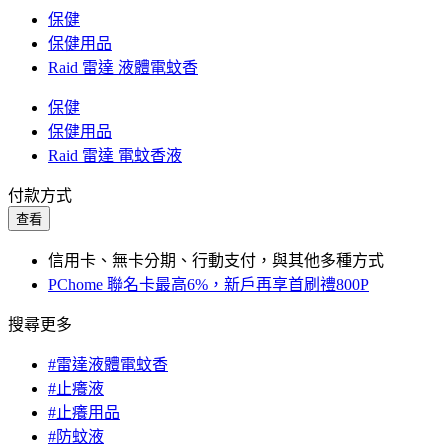
保健
保健用品
Raid 雷達 液體電蚊香
保健
保健用品
Raid 雷達 電蚊香液
付款方式
查看
信用卡、無卡分期、行動支付，與其他多種方式
PChome 聯名卡最高6%，新戶再享首刷禮800P
搜尋更多
#雷達液體電蚊香
#止癢液
#止癢用品
#防蚊液