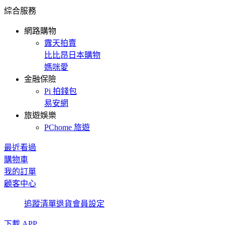
綜合服務
網路購物
露天拍賣
比比昂日本購物
媽咪愛
金融保險
Pi 拍錢包
易安網
旅遊娛樂
PChome 旅遊
最近看過
購物車
我的訂單
顧客中心
追蹤清單
退貨
會員設定
下載 APP