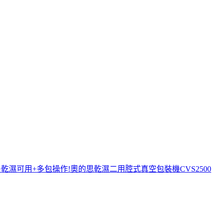
材+乾濕可用+多包操作!奧的思乾濕二用腔式真空包裝機CVS2500