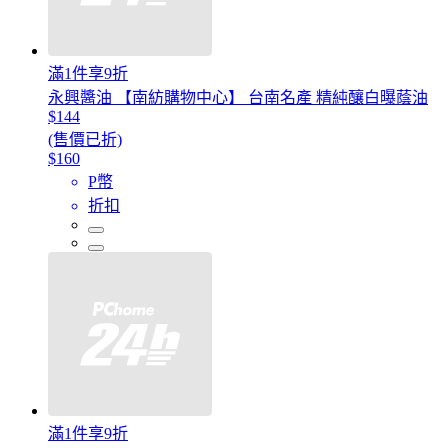
滿1件享9折
永興醬油 【南紡購物中心】 台南名產 精純釀白曝蔭油
$144
(售價已折)
$160
P幣
折扣
滿1件享9折