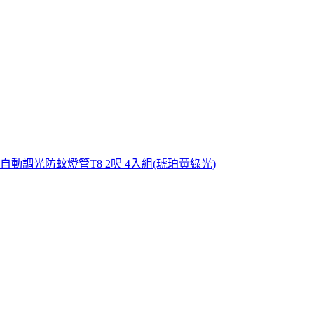
應自動調光防蚊燈管T8 2呎 4入組(琥珀黃綠光)