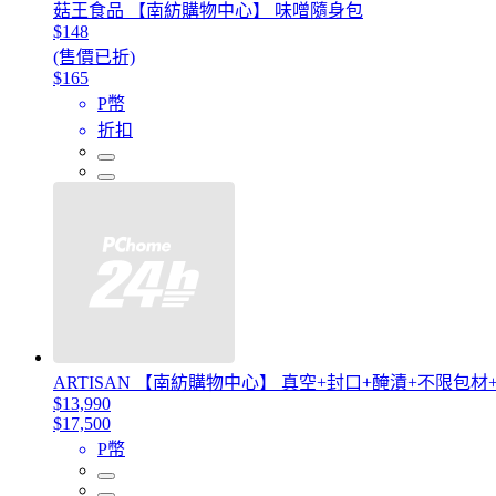
菇王食品 【南紡購物中心】 味噌隨身包
$148
(售價已折)
$165
P幣
折扣
ARTISAN 【南紡購物中心】 真空+封口+醃漬+不限包
$13,990
$17,500
P幣