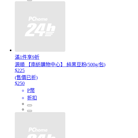
滿1件享9折
源順 【南紡購物中心】 純黑豆粉(500g/包)
$225
(售價已折)
$250
P幣
折扣