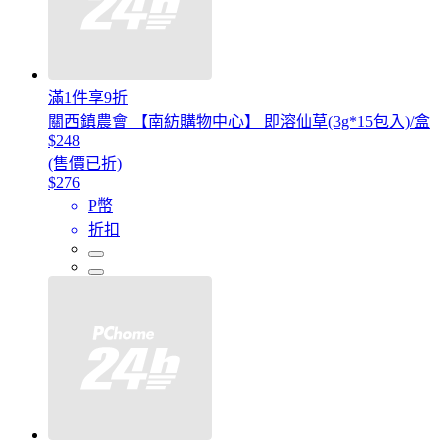
滿1件享9折
關西鎮農會 【南紡購物中心】 即溶仙草(3g*15包入)/盒
$248
(售價已折)
$276
P幣
折扣