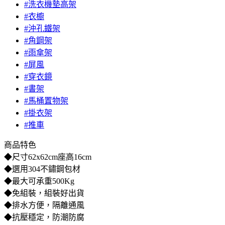
#洗衣機墊高架
#衣櫥
#沖孔鐵架
#角鋼架
#雨傘架
#屏風
#穿衣鏡
#書架
#馬桶置物架
#掛衣架
#推車
商品特色
◆尺寸62x62cm座高16cm
◆選用304不鏽鋼包材
◆最大可承重500Kg
◆免組裝，組裝好出貨
◆排水方便，隔離通風
◆抗壓穩定，防潮防腐