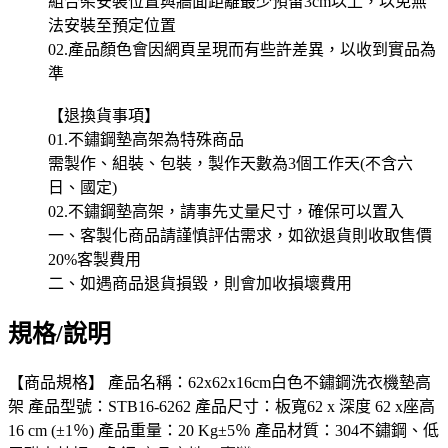
組合架安裝位置與牆面距離最少預留3cm以上，以免無
法安裝至預定位置
02.產品顏色會因網頁呈現而有些許差異，以收到實品為
準
【退換貨事項】
01.不鏽鋼墊高架為特殊商品
需製作、組裝、包裝，製作天數為3個工作天(不含六
日、國定)
02.不鏽鋼墊高架，請事先丈量尺寸，確保可以置入
一、客製化商品請謹慎評估需求，如欲退貨則收取售價
20%客製費用
二、如遇商品退貨損毀，則會加收損壞費用
規格/說明
【商品規格】 產品名稱：62x62x16cm白色不鏽鋼洗衣機墊高
架 產品型號：STB16-6262 產品尺寸：板寬62 x 深度 62 x座高
16 cm (±1％) 產品重量：20 Kg±5％ 產品材質：304不鏽鋼、低