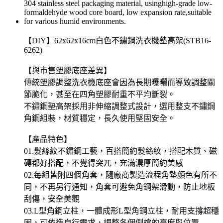
【DIY】62x62x16cm白色不鏽鋼洗衣機墊高架(STB16-
6262)
【與市售塑膠底座差異】
傳統塑膠調整洗衣機底座會因為長期曝曬而導致調整關
節脆化，甚至在四角塑膠耐重不平均斷裂。
不鏽鋼墊高架採用非伸縮調整式設計，選用整支不鏽鋼
角鋼組裝，材質穩定，長久使用堅固安全。
【產品特色】
01.髮絲紋不鏽鋼工藝，百搭簡約髮絲紋，搭配木質、磁
磚都好搭配，不覺得突兀，充滿濃厚簡約美感
02.每組皆附四個角套，隨廠商製造流程角墊顏色有所不
同，不再另行通知，角套可避免角鋼架滑動，防止地板
刮傷，安全美觀
03.L型角鋼立柱，一體成形L型角鋼立柱，耐用支撐超穩
固，可依造自行需求，調整各個側檔的高度與位置