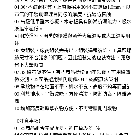
04.304不鏽鋼材質，上層板採用304不鏽鋼板1.0mm，與
市售的不鏽鋼流理台同樣的厚度，抗鏽防腐蝕
05.高級低甲醛木芯板，木芯板具有防潮抗濕能力，吸水
膨脹率極低。
可用於浴室、廚房的櫃體與涵蓋大氣濕度或人工濕度用
途
06.免組裝，廠商組裝完寄出，組裝過程複雜、工具跟螺
絲尺寸不合諸多的問題，因此組裝完後包裝寄出，讓您
省下大筆時間
07.3S 磁石吸不住，有些商品標榜304不鏽鋼，可用磁鐵
做檢測，本產品選用奧氏鋼體304，磁鐵無法吸附
08.承放物件在地面不平、排水不良、高度不夠等而設計
09.利於排水、平衡減噪、方便清潔、防潮防腐、隔離通
風
10.增加高度輕鬆拿衣物方便、不再彎腰開門取物
【注意事項】
01.本商品組合完成後尺寸約正負誤差1％