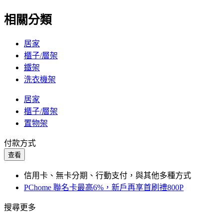
相關分類
居家
櫃子/層架
鐵架
洗衣機架
居家
櫃子/層架
置物架
付款方式
查看
信用卡、無卡分期、行動支付，與其他多種方式
PChome 聯名卡最高6%，新戶再享首刷禮800P
搜尋更多