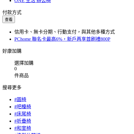
ONE 生活 辦公椅
付款方式
查看
信用卡、無卡分期、行動支付，與其他多種方式
PChome 聯名卡最高6%，新戶再享首刷禮800P
好康加購
選擇加購
0
件商品
搜尋更多
#圓椅
#吧檯椅
#床尾椅
#折疊椅
#和室椅