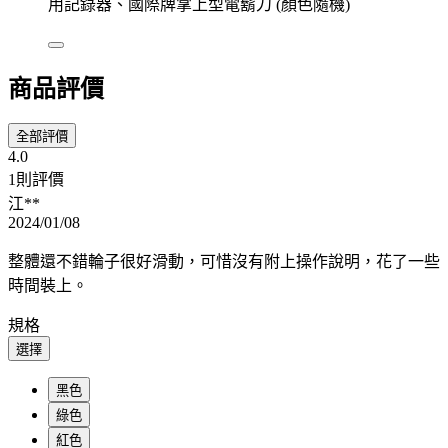
用記錄器、國際牌掌上型電鬍刀 (顏色隨機)
商品評價
全部評價
4.0
1則評價
江**
2024/01/08
整體還不錯輪子很好滑動，可惜沒有附上操作說明，花了一些
時間裝上。
規格
選擇
黑色
綠色
紅色