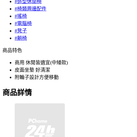
#造型休閒椅
#椅類周邊配件
#搖椅
#電腦椅
#凳子
#躺椅
商品特色
商用 休閒皆適宜(中矮款)
皮面坐墊 好清潔
附輪子設計方便移動
商品詳情