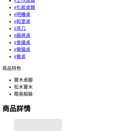
#工作桌類
#化妝桌類
#吧檯桌
#和室桌
#茶几
#麻將桌
#會議桌
#電腦桌
#餐桌
商品特色
實木桌腳
松木實木
簡易組裝
商品詳情