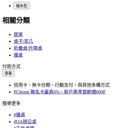
柚木色
相關分類
居家
桌子/茶几
折疊桌/升降桌
邊桌
付款方式
查看
信用卡、無卡分期、行動支付，與其他多種方式
PChome 聯名卡最高6%，新戶再享首刷禮800P
搜尋更多
#邊桌
#OA辦公桌