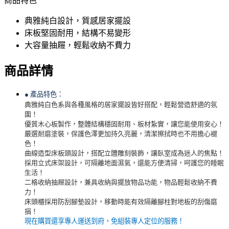
商品特色
典雅純白設計，質感居家擺設
床板堅固耐用，結構不易變形
大容量抽屜，輕鬆收納不費力
商品詳情
●
產品特色：
典雅純白色系與各種風格的居家擺設皆好搭配，輕鬆營造舒適的氛
圍！
優質木心板製作，整體結構穩固耐用、板材紮實，讓您能使用安心！
嚴選耐磨塗裝，保護色澤更加持久亮麗，清潔擦拭時也不用擔心褪
色！
曲線造型床板頭設計，搭配立體雕刻裝飾，讓臥室成為迷人的焦點！
採用立式床架設計，可隔離地面濕氣，還能方便清掃，呵護您的睡眠
生活！
二格收納抽屜設計，兼具收納與擺放物品功能，物品輕鬆收納不費
力！
床頭櫃採用防刮腳墊設計，移動時能有效隔離腳柱對地板的刮傷磨
損！
現在購買還享專人運送到府，免組裝專人定位的服務！