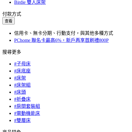
Birdie 雙人床架
付款方式
查看
信用卡、無卡分期、行動支付，與其他多種方式
PChome 聯名卡最高6%，新戶再享首刷禮800P
搜尋更多
#子母床
#床底座
#床架
#床架組
#床頭
#折疊床
#房間套裝組
#電動機能床
#雙層床