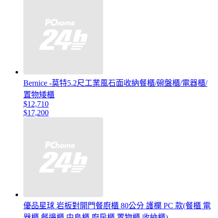
Bernice -莫特5.2尺工業風石面收納餐櫃/碗盤櫃/電器櫃/
置物矮櫃
$12,710
$17,200
優品星球 岩板對開門餐廚櫃 80公分 護欄 PC 款(餐櫃 電
器櫃 餐邊櫃 中島櫃 廚房櫃 置物櫃 收納櫃)