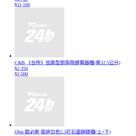
$11,160
C&B 《台所》加高型廚房隙縫電器櫃(寬32.5公分)
$2,350
$3,500
Obis 歐必斯 祖迪白色5.3尺石面碗碟櫃(上+下)