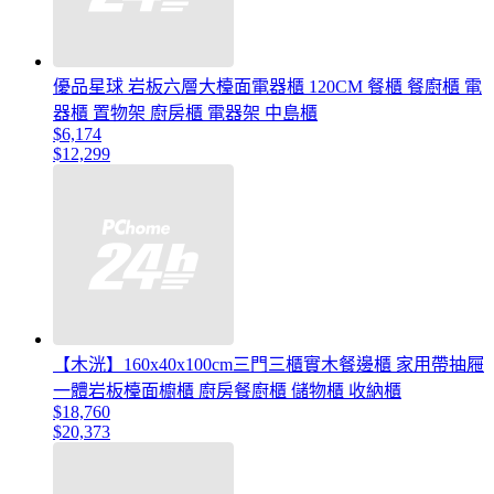
優品星球 岩板六層大檯面電器櫃 120CM 餐櫃 餐廚櫃 電
器櫃 置物架 廚房櫃 電器架 中島櫃
$6,174
$12,299
【木洸】160x40x100cm三門三櫃實木餐邊櫃 家用帶抽屜
一體岩板檯面櫥櫃 廚房餐廚櫃 儲物櫃 收納櫃
$18,760
$20,373