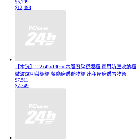
$5,799
$12,498
【木洸】122x45x190cm六層廚房餐邊櫃 家用防塵收納櫃
微波爐切菜櫥櫃 餐廳廚房儲物櫃 出租屋廚房置物架
$7,511
$7,749