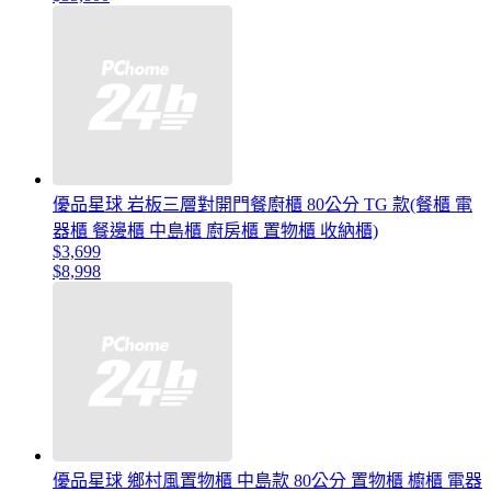
優品星球 岩板三層對開門餐廚櫃 80公分 TG 款(餐櫃 電
器櫃 餐邊櫃 中島櫃 廚房櫃 置物櫃 收納櫃)
$3,699
$8,998
優品星球 鄉村風置物櫃 中島款 80公分 置物櫃 櫥櫃 電器