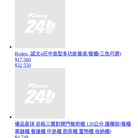
Boden -諾文4尺中島型多功能餐桌/餐櫃(三色可選)
$17,560
$32,550
優品星球 岩板三層對開門餐廚櫃 120公分 護欄款(餐櫃
電器櫃 餐邊櫃 中島櫃 廚房櫃 置物櫃 收納櫃)
$4,749