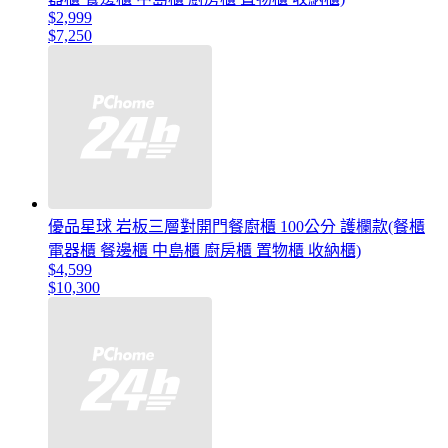
$2,999
$7,250
優品星球 岩板三層對開門餐廚櫃 100公分 護欄款(餐櫃
電器櫃 餐邊櫃 中島櫃 廚房櫃 置物櫃 收納櫃)
$4,599
$10,300