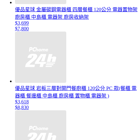
優品星球 金屬碳鋼電器櫃 四層餐櫃 120公分 電器置物架
廚房櫃 中島櫃 電器架 廚房收納架
$3,699
$7,800
優品星球 岩板三層對開門餐廚櫃 120公分 PC 款(餐櫃 電
器櫃 餐邊櫃 中島櫃 廚房櫃 置物櫃 電器架 )
$3,618
$8,830