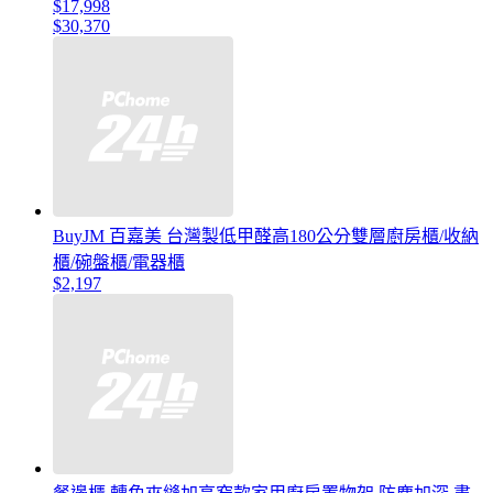
$17,998
$30,370
BuyJM 百嘉美 台灣製低甲醛高180公分雙層廚房櫃/收納
櫃/碗盤櫃/電器櫃
$2,197