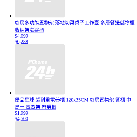
廚房多功能置物架 落地切菜桌子工作臺 多層餐邊儲物櫃
收納架窄邊櫃
$4,099
$6,288
優品星球 超耐重電器櫃 120x35CM 廚房置物架 餐櫃 中
島桌 電器架 廚房櫃
$1,999
$4,500