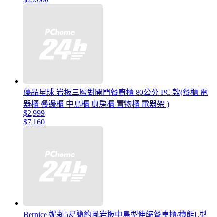
優品星球 岩板三層對開門餐廚櫃 80公分 PC 款(餐櫃 電
器櫃 餐邊櫃 中島櫃 廚房櫃 置物櫃 電器架 )
$2,999
$7,160
Bernice 妮莉5尺簡約風岩板中島型伸縮餐桌櫃/機能L型