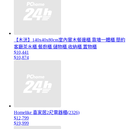
【木洸】140x40x80cm室內實木餐邊櫃 靠墻一體櫃 簡約
客廳茶水櫃 餐廚櫃 儲物櫃 收納櫃 置物櫃
$10,441
$10,874
Homelike 喜家居2尺電器櫃(2326)
$12,799
$19,999