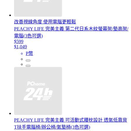
改善視線角度 使用電腦更輕鬆
PEACHY LIFE 完美主義 第二代日系木紋螢幕架/墊高架/
電腦(3色可選)
$599
$1,049
P幣
PEACHY LIFE 完美主義 可活動式腰枕設計 透氣低靠背
T扶手電腦椅/辦公椅/氣墊椅(3色可選)