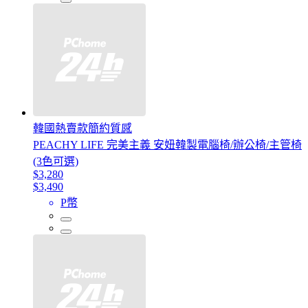
韓國熱賣款簡約質感
PEACHY LIFE 完美主義 安妞韓製電腦椅/辦公椅/主管椅
(3色可選)
$3,280
$3,490
P幣