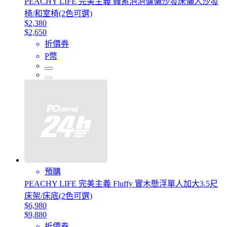
PEACHY LIFE 完美主義 韓系泡泡慵懶沙發床懶人沙發
椅/和室椅(2色可選)
$2,380
$2,650
折價券
P幣
預購
PEACHY LIFE 完美主義 Fluffy 實木懸浮單人加大3.5尺
床架/床底(2色可選)
$6,980
$9,880
折價券