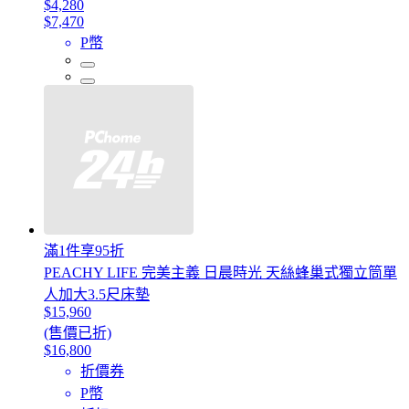
$4,280
$7,470
P幣
滿1件享95折
PEACHY LIFE 完美主義 日晨時光 天絲蜂巢式獨立筒單
人加大3.5尺床墊
$15,960
(售價已折)
$16,800
折價券
P幣