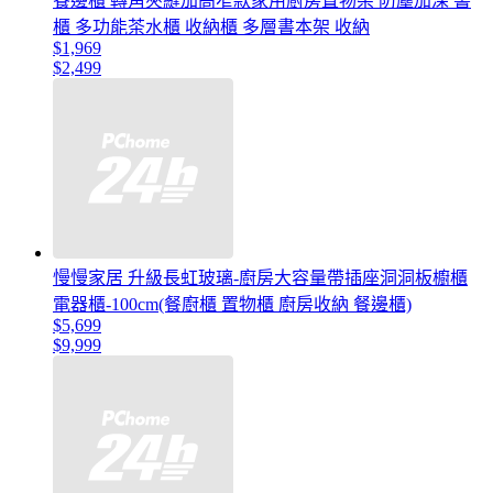
餐邊櫃 轉角夾縫加高窄款家用廚房置物架 防塵加深 書
櫃 多功能茶水櫃 收納櫃 多層書本架 收納
$1,969
$2,499
慢慢家居 升級長虹玻璃-廚房大容量帶插座洞洞板櫥櫃
電器櫃-100cm(餐廚櫃 置物櫃 廚房收納 餐邊櫃)
$5,699
$9,999