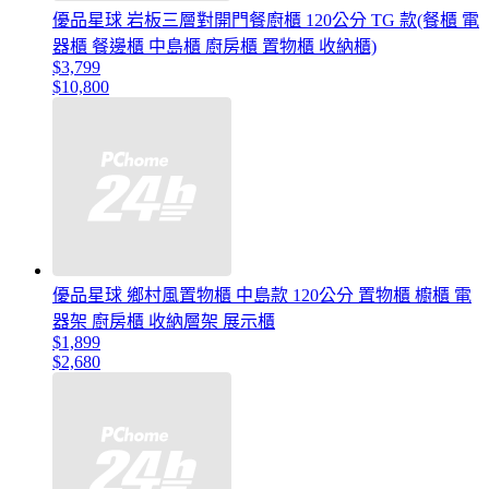
優品星球 岩板三層對開門餐廚櫃 120公分 TG 款(餐櫃 電
器櫃 餐邊櫃 中島櫃 廚房櫃 置物櫃 收納櫃)
$3,799
$10,800
優品星球 鄉村風置物櫃 中島款 120公分 置物櫃 櫥櫃 電
器架 廚房櫃 收納層架 展示櫃
$1,899
$2,680