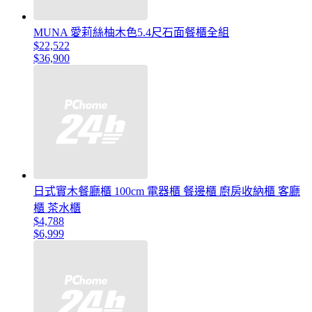
MUNA 愛莉絲柚木色5.4尺石面餐櫃全組
$22,522
$36,900
日式實木餐廳櫃 100cm 電器櫃 餐邊櫃 廚房收納櫃 客廳
櫃 茶水櫃
$4,788
$6,999