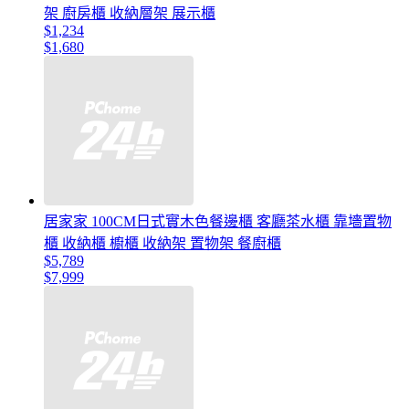
架 廚房櫃 收納層架 展示櫃
$1,234
$1,680
居家家 100CM日式實木色餐邊櫃 客廳茶水櫃 靠墻置物
櫃 收納櫃 櫥櫃 收納架 置物架 餐廚櫃
$5,789
$7,999