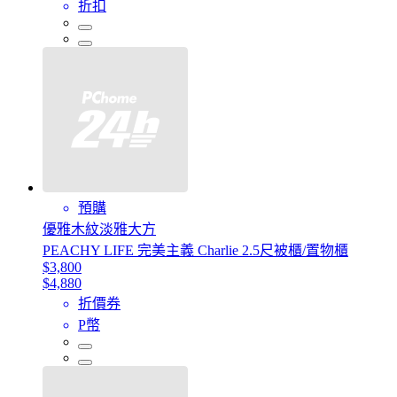
折扣
預購
優雅木紋淡雅大方
PEACHY LIFE 完美主義 Charlie 2.5尺被櫃/置物櫃
$3,800
$4,880
折價券
P幣