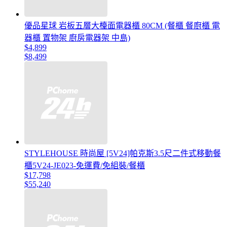
優品星球 岩板五層大檯面電器櫃 80CM (餐櫃 餐廚櫃 電
器櫃 置物架 廚房電器架 中島)
$4,899
$8,499
STYLEHOUSE 時尚屋 [5V24]帕克斯3.5尺二件式移動餐
櫃5V24-JE023-免運費/免組裝/餐櫃
$17,798
$55,240