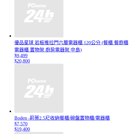
優品星球 岩板推拉門六層電器櫃 120公分 (餐櫃 餐廚櫃
電器櫃 置物架 廚房電器架 中島)
$9,499
$20,800
Boden -莉蒂2.5尺收納餐櫃/碗盤置物櫃/電器櫃
$7,570
$19,400