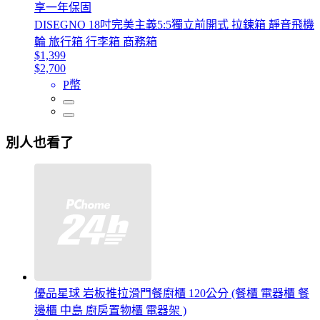
享一年保固
DISEGNO 18吋完美主義5:5獨立前開式 拉鍊箱 靜音飛機
輪 旅行箱 行李箱 商務箱
$1,399
$2,700
P幣
別人也看了
優品星球 岩板推拉滑門餐廚櫃 120公分 (餐櫃 電器櫃 餐
邊櫃 中島 廚房置物櫃 電器架 )