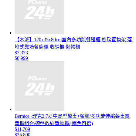
【木洸】120x35x80cm室內多功能餐邊櫃 廚房置物架 落
地式靠墻餐廚櫃 收納櫃 儲物櫃
$7,373
$8,999
Bernice -理克2.7尺中島型餐桌+餐櫃/多功能伸縮餐桌電
器櫃組合/碗盤收納置物櫃/(兩色可選)
$11,709
$35,800