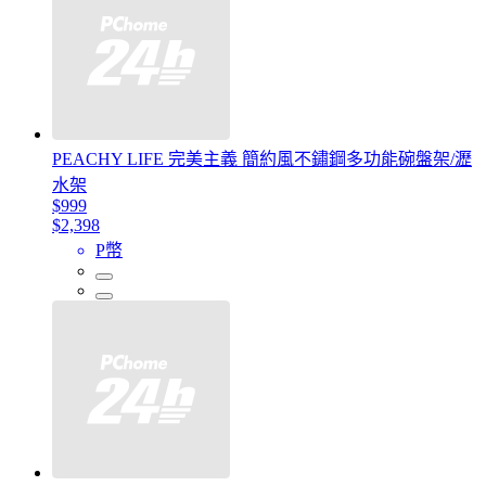
PEACHY LIFE 完美主義 簡約風不鏽鋼多功能碗盤架/瀝
水架
$999
$2,398
P幣