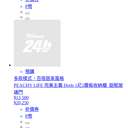
P幣
預購
多款樣式，百搭居家風格
PEACHY LIFE 完美主義 Doris 1尺2層板收納櫃_鋁框玻
璃門
$13,500
$20,250
折價券
P幣