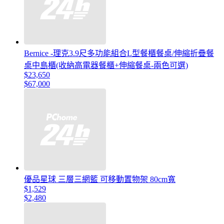
Bernice -理克3.9尺多功能組合L型餐櫃餐桌/伸縮折疊餐
桌中島櫃(收納高電器餐櫃+伸縮餐桌-兩色可選)
$23,650
$67,000
優品星球 三層三網籃 可移動置物架 80cm寬
$1,529
$2,480