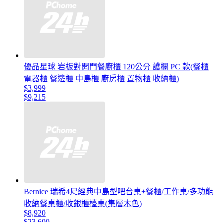
優品星球 岩板對開門餐廚櫃 120公分 護欄 PC 款(餐櫃
電器櫃 餐邊櫃 中島櫃 廚房櫃 置物櫃 收納櫃)
$3,999
$9,215
Bernice 瑞希4尺經典中島型吧台桌+餐櫃/工作桌/多功能
收納餐桌櫃/收銀櫃檯桌(集層木色)
$8,920
$23,600