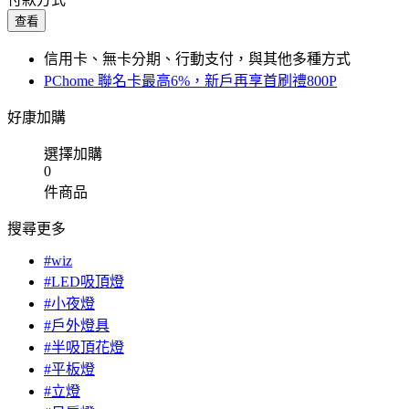
查看
信用卡、無卡分期、行動支付，與其他多種方式
PChome 聯名卡最高6%，新戶再享首刷禮800P
好康加購
選擇加購
0
件商品
搜尋更多
#wiz
#LED吸頂燈
#小夜燈
#戶外燈具
#半吸頂花燈
#平板燈
#立燈