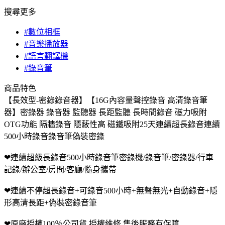
搜尋更多
#數位相框
#音樂播放器
#語言翻譯機
#錄音筆
商品特色
【長效型-密錄錄音器】【16G內容量聲控錄音 高清錄音筆
器】密錄器 錄音器 監聽器 長距監聽 長時間錄音 磁力吸附
OTG功能 隔牆錄音 隱蔽性高 磁鐵吸附25天連續超長錄音連續
500小時錄音錄音筆偽裝密錄
❤連續超級長錄音500小時錄音筆密錄機/錄音筆/密錄器/行車
記錄/辦公室/房間/客廳/隨身攜帶
❤連續不停超長錄音+可錄音500小時+無聲無光+自動錄音+隱
形高清長距+偽裝密錄音筆
❤原廠授權100％公司貨 授權維修 售後服務有保障