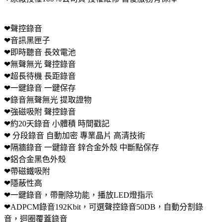
❤聲控錄音
❤音訊黑匣子
❤即時聽音 長效電池
❤無聲無光 聲控錄音
❤超長待機 長距錄音
❤一鍵錄音 一鍵保存
❤錄音無聲無光 提取證物
❤強磁吸附 聲控錄音
❤約20天錄音 小體積 時間戳記
❤ 分段錄音 自動加密 專業晶片 高清技術
❤隔牆錄音 一鍵錄音 鋅合金外殼 中斷點保存
❤鋁合金黑色外殼
❤帶磁鐵吸附
❤隱蔽性高
❤一鍵錄音，帶刪除功能，播放LED燈指示
❤ADPCM錄音192Kbit，可選聲控錄音50DB，自動分割錄
音，迴圈覆蓋錄音