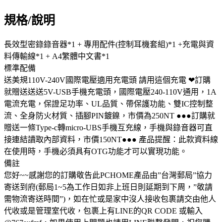
規格/說明
長效型密錄錄音器*1 + 專用配件(控制耳機套組)*1 +充電與資
料傳輸線*1 + A4繁體中文書*1
標準配備
送美規110V-240V國際電壓適用充電頭 請用這個充電 ❤訂購
就贈送送送5V-USB手機充電頭，國際電壓240-110V通用，1A
電流充電，保證足功率、UL品質、帶保護功能、雙IC控制整
流、全身防火材質、插腳PIN鍍鎳，市價為250NT ●●●訂購就
贈送一條Type-c轉micro-UBS手機互充線，手機與錄音器可直
接連結讀取內部資料，市價150NT●●● 產品提醒：此款資料線
在使用時，手機必須具有OTG功能才可以實現功能。
備註
您好~~感謝您的訂購敬告此PCHOME產品由”台灣郵局”協力
寄送到府(郵局1~5為工作日如非上班日則延期到下周，”敬請
需物流寄送時間”)，如在忙或是家中沒人接收包裹請交由他人
代收或是管理室代收，包裹上有LINE的QR CODE 或輸入