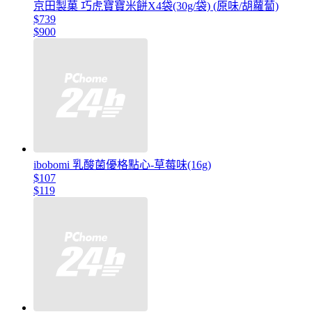
京田製菓 巧虎寶寶米餅X4袋(30g/袋) (原味/胡蘿蔔)
$739
$900
ibobomi 乳酸菌優格點心-草莓味(16g)
$107
$119