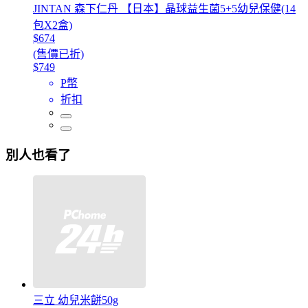
JINTAN 森下仁丹 【日本】晶球益生菌5+5幼兒保健(14
包X2盒)
$674
(售價已折)
$749
P幣
折扣
別人也看了
三立 幼兒米餅50g