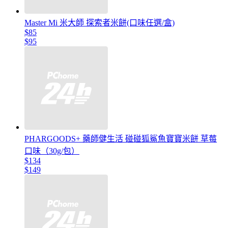
Master Mi 米大師 探索者米餅(口味任選/盒)
$85
$95
PHARGOODS+ 藥師健生活 碰碰狐鯊魚寶寶米餅 草莓
口味（30g/包）
$134
$149