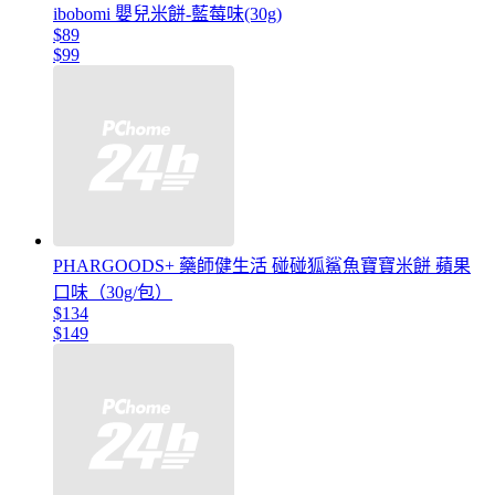
ibobomi 嬰兒米餅-藍莓味(30g)
$89
$99
PHARGOODS+ 藥師健生活 碰碰狐鯊魚寶寶米餅 蘋果
口味（30g/包）
$134
$149