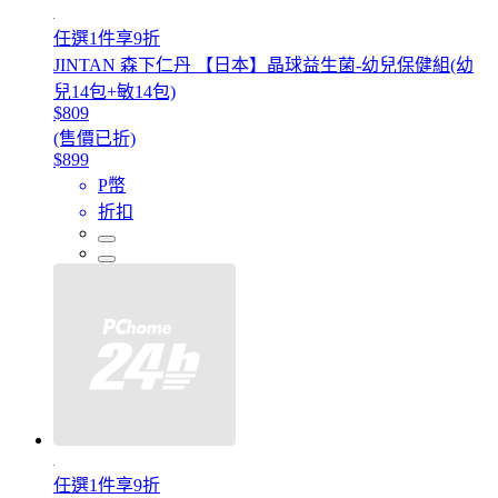
任選1件享9折
JINTAN 森下仁丹 【日本】晶球益生菌-幼兒保健組(幼
兒14包+敏14包)
$809
(售價已折)
$899
P幣
折扣
任選1件享9折