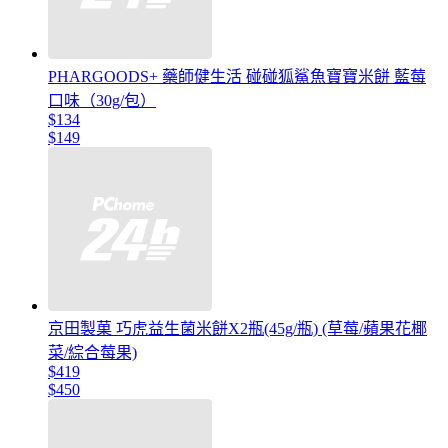
PHARGOODS+ 藥師健生活 碰碰狐鯊魚寶寶米餅 藍莓
口味（30g/包）
$134
$149
京田製菓 巧虎益生菌米餅X2瓶(45g/瓶) (草莓/蘋果花椰
菜/綜合莓果)
$419
$450