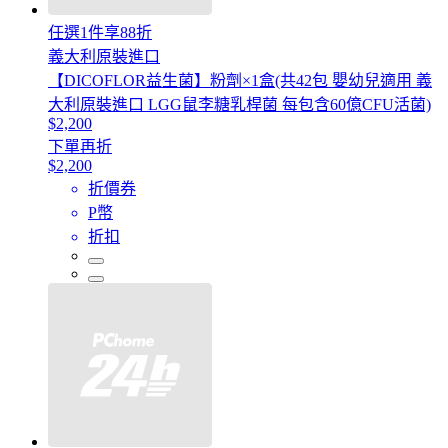
任選1件享88折
義大利原裝進口
【DICOFLOR益生菌】粉劑×1盒(共42包 嬰幼兒適用 義
大利原裝進口 LGG鼠李糖乳桿菌 每包含60億CFU活菌)
$2,200
下單再折
$2,200
折價券
P幣
折扣