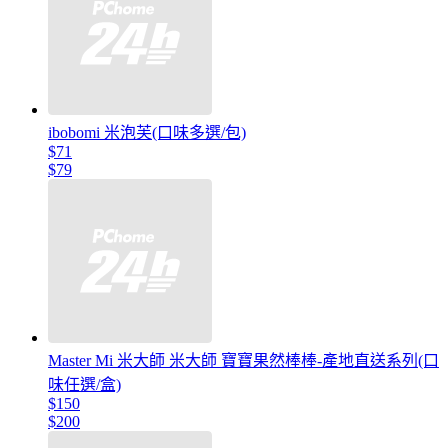
ibobomi 米泡芙(口味多選/包)
$71
$79
Master Mi 米大師 米大師 寶寶果然棒棒-產地直送系列(口
味任選/盒)
$150
$200