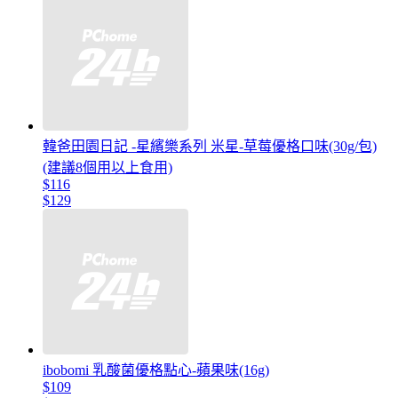
韓爸田園日記 -星繽樂系列 米星-草莓優格口味(30g/包)
(建議8個用以上食用)
$116
$129
ibobomi 乳酸菌優格點心-蘋果味(16g)
$109