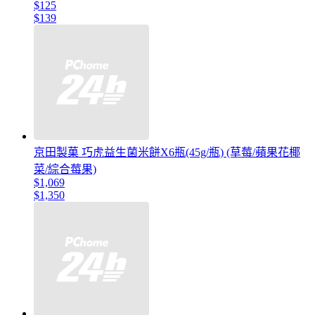
$125
$139
京田製菓 巧虎益生菌米餅X6瓶(45g/瓶) (草莓/蘋果花椰
菜/綜合莓果)
$1,069
$1,350