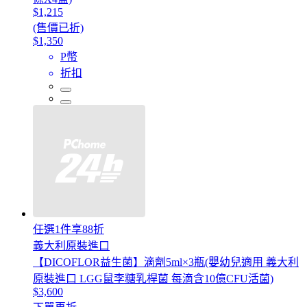
$1,215
(售價已折)
$1,350
P幣
折扣
任選1件享88折
義大利原裝進口
【DICOFLOR益生菌】滴劑5ml×3瓶(嬰幼兒適用 義大利
原裝進口 LGG鼠李糖乳桿菌 每滴含10億CFU活菌)
$3,600