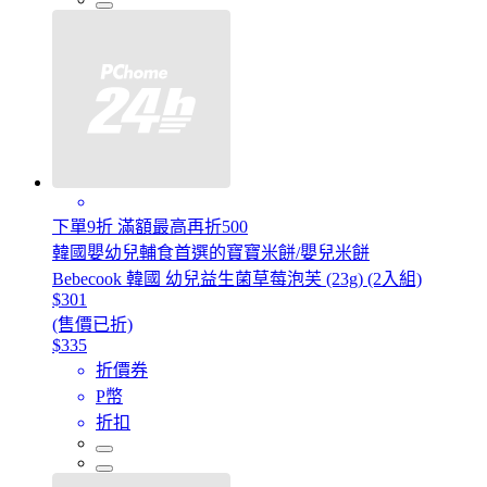
下單9折 滿額最高再折500
韓國嬰幼兒輔食首選的寶寶米餅/嬰兒米餅
Bebecook 韓國 幼兒益生菌草莓泡芙 (23g) (2入組)
$301
(售價已折)
$335
折價券
P幣
折扣