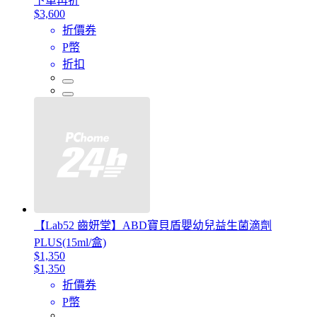
下單再折
$3,600
折價券
P幣
折扣
【Lab52 齒妍堂】ABD寶貝盾嬰幼兒益生菌滴劑
PLUS(15ml/盒)
$1,350
$1,350
折價券
P幣