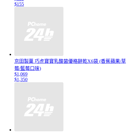
$155
京田製菓 巧虎寶寶乳酸菌優格餅乾X6袋 (香蕉蘋果/草
莓/藍莓口味)
$1,069
$1,350