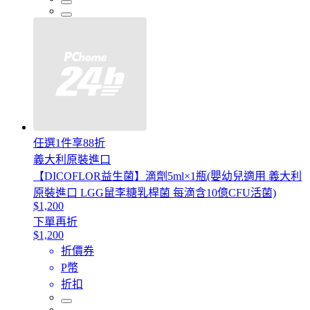
任選1件享88折
義大利原裝進口
【DICOFLOR益生菌】滴劑5ml×1瓶(嬰幼兒適用 義大利
原裝進口 LGG鼠李糖乳桿菌 每滴含10億CFU活菌)
$1,200
下單再折
$1,200
折價券
P幣
折扣