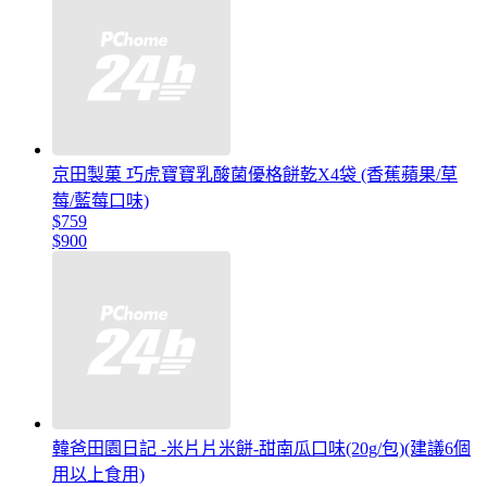
京田製菓 巧虎寶寶乳酸菌優格餅乾X4袋 (香蕉蘋果/草
莓/藍莓口味)
$759
$900
韓爸田園日記 -米片片米餅-甜南瓜口味(20g/包)(建議6個
用以上食用)