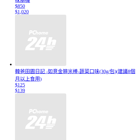
味隨機
$850
$1,020
韓爸田園日記 -如意金箍米棒-蔬菜口味(30g/包)(建議8個
月以上食用)
$125
$139