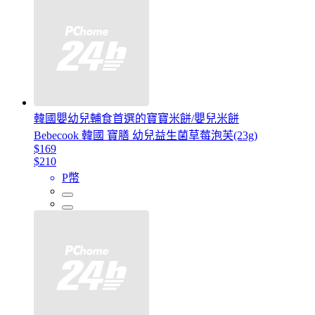
韓國嬰幼兒輔食首選的寶寶米餅/嬰兒米餅
Bebecook 韓國 寶膳 幼兒益生菌草莓泡芙(23g)
$169
$210
P幣