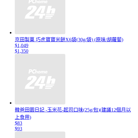
京田製菓 巧虎寶寶米餅X6袋(30g/袋) (原味/胡蘿蔔)
$1,049
$1,350
韓爸田園日記 -玉米花-起司口味(25g/包)(建議12個月以
上食用)
$83
$93