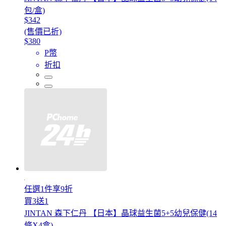
包/盒)
$342
(售價已折)
$380
P幣
折扣
任選1件享9折
買3送1
JINTAN 森下仁丹 【日本】晶球益生菌5+5幼兒保健(14
條X4盒)