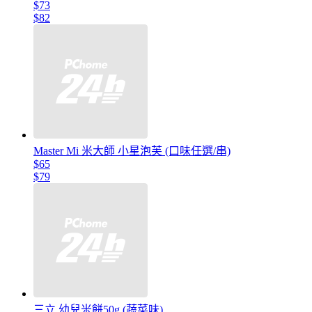
$73
$82
Master Mi 米大師 小星泡芙 (口味任選/串)
$65
$79
三立 幼兒米餅50g (蔬菜味)