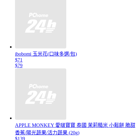
ibobomi 玉米花(口味多選/包)
$71
$79
APPLE MONKEY 愛啵寶寶 泰國 茉莉糙米 小鬆餅 脆甜
香蕉/陽光蔬果/活力蔬果 (20g)
$139