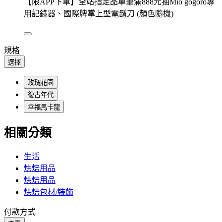
【限APP下單】全站指定品單筆滿888元抽Mio gogoro專
用記錄器、國際牌掌上型電鬍刀 (顏色隨機)
規格
選擇
玫瑰花園
復古年代
幸福馬卡龍
相關分類
生活
烘焙用品
烘焙用品
烘焙包材/裝飾
付款方式