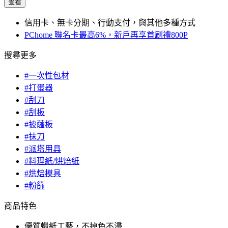
查看
信用卡、無卡分期、行動支付，與其他多種方式
PChome 聯名卡最高6%，新戶再享首刷禮800P
搜尋更多
#一次性包材
#打蛋器
#刮刀
#刮板
#披薩板
#抹刀
#派塔用具
#料理紙/烘焙紙
#烘焙模具
#粉篩
商品特色
優質蠟紙工藝，不掉色不浸