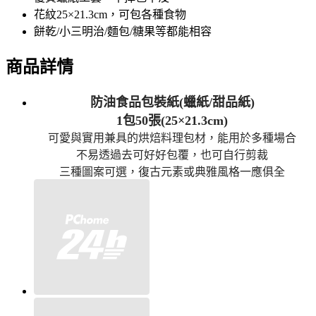
花紋25×21.3cm，可包各種食物
餅乾/小三明治/麵包/糖果等都能相容
商品詳情
防油食品包裝紙(蠟紙/甜品紙)
1包50張(25×21.3cm)
可愛與實用兼具的烘焙料理包材，能用於多種場合
不易透過去可好好包覆，也可自行剪裁
三種圖案可選，復古元素或典雅風格一應俱全