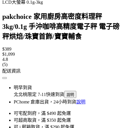
LCD大螢幕 0.1g-3kg
pakchoice 家用廚房高密度料理秤
3kg/0.1g 手沖咖啡高精度電子秤 電子磅
秤烘焙/珠寶首飾/寶寶輔食
$389
$1,099
4.8
(5)
配送資訊
明早到貨
北北桃限定 7-11快速到貨
說明
PChome 倉庫出貨，24小時到貨
說明
可宅配到府，滿 $490 起免運
可超商取貨，滿 $350 起免運
可 i 郵箱取貨，滿 $290 起免運