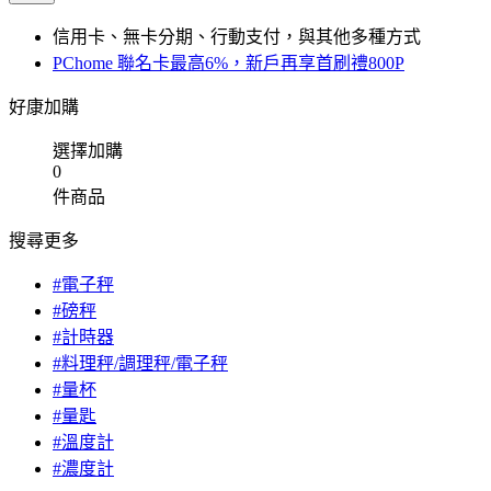
信用卡、無卡分期、行動支付，與其他多種方式
PChome 聯名卡最高6%，新戶再享首刷禮800P
好康加購
選擇加購
0
件商品
搜尋更多
#電子秤
#磅秤
#計時器
#料理秤/調理秤/電子秤
#量杯
#量匙
#溫度計
#濃度計