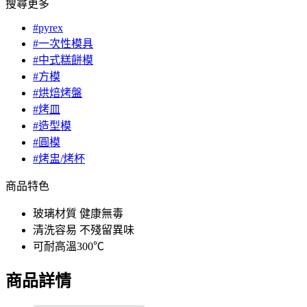
搜尋更多
#pyrex
#一次性模具
#中式糕餅模
#方模
#烘焙烤盤
#烤皿
#造型模
#圓模
#烤盅/烤杯
商品特色
玻璃材質 健康無毒
清洗容易 不殘留異味
可耐高溫300℃
商品詳情