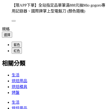
【限APP下單】全站指定品單筆滿888元抽Mio gogoro專
用記錄器、國際牌掌上型電鬍刀 (顏色隨機)
規格
選擇
藍色
紅色
相關分類
生活
烘焙用品
烘焙模具
烤盤
生活
烘焙用品