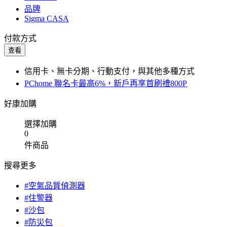
品牌
Sigma CASA
付款方式
查看
信用卡、無卡分期、行動支付，與其他多種方式
PChome 聯名卡最高6%，新戶再享首刷禮800P
好康加購
選擇加購
0
件商品
搜尋更多
#空氣品質偵測器
#住警器
#沙包
#防災包