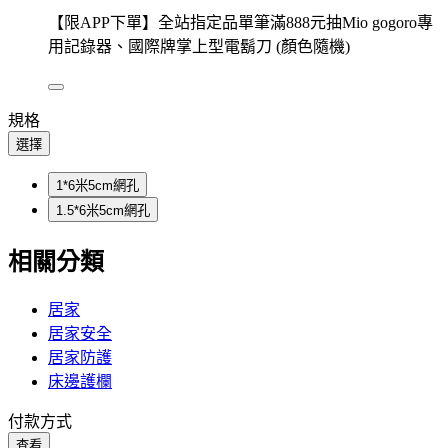
【限APP下單】全站指定品單筆滿888元抽Mio gogoro專
用記錄器、國際牌掌上型電鬍刀 (顏色隨機)
規格
選擇
1*6米5cm網孔
1.5*6米5cm網孔
相關分類
居家
居家安全
居家防護
床邊護欄
付款方式
查看