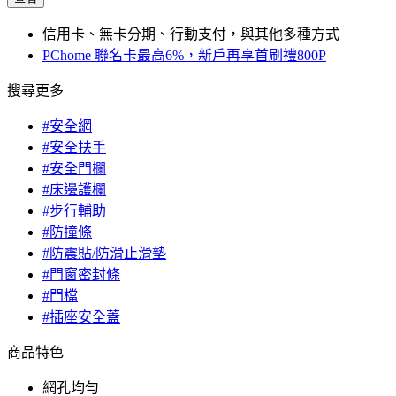
信用卡、無卡分期、行動支付，與其他多種方式
PChome 聯名卡最高6%，新戶再享首刷禮800P
搜尋更多
#安全網
#安全扶手
#安全門欄
#床邊護欄
#步行輔助
#防撞條
#防震貼/防滑止滑墊
#門窗密封條
#門檔
#插座安全蓋
商品特色
網孔均勻