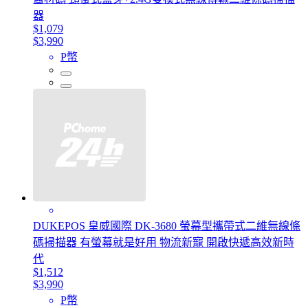
器
$1,079
$3,990
P幣
DUKEPOS 皇威國際 DK-3680 螢幕型攜帶式二維無線條
碼掃描器 有螢幕就是好用 物流新寵 開啟快遞高效新時
代
$1,512
$3,990
P幣