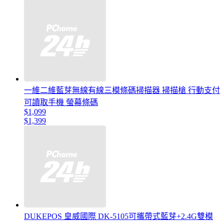
一維二維藍芽無線有線三模條碼掃描器 掃描槍 行動支付
可讀取手機 螢幕條碼
$1,099
$1,399
DUKEPOS 皇威國際 DK-5105可攜帶式藍芽+2.4G雙模