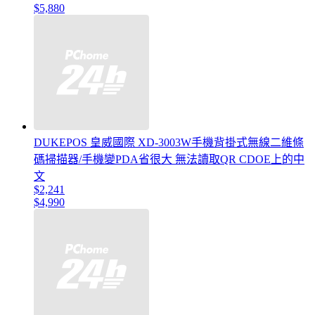
$5,880
DUKEPOS 皇威國際 XD-3003W手機背掛式無線二維條
碼掃描器/手機變PDA省很大 無法讀取QR CDOE上的中
文
$2,241
$4,990