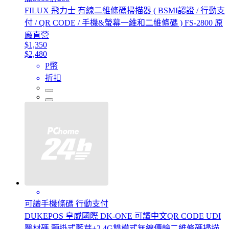
FILUX 飛力士 有線二維條碼掃描器 ( BSMI認證 / 行動支
付 / QR CODE / 手機&螢幕一維和二維條碼 ) FS-2800 原
廠直營
$1,350
$2,480
P幣
折扣
可讀手機條碼 行動支付
DUKEPOS 皇威國際 DK-ONE 可讀中文QR CODE UDI
醫材碼 頸掛式藍芽+2.4G雙模式無線傳輸二維條碼掃描