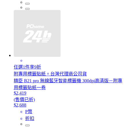
任選1件享9折
附專用標籤貼紙。台灣代理商公司貨
精臣 B21 pro 無線藍牙智能標籤機 300dpi高清版－附專
用標籤貼紙一卷
$2,419
(售價已折)
$2,688
P幣
折扣