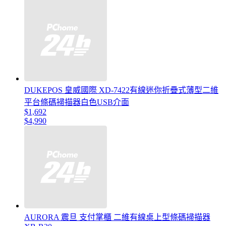
DUKEPOS 皇威國際 XD-7422有線迷你折疊式薄型二維
平台條碼掃描器白色USB介面
$1,692
$4,990
AURORA 震旦 支付掌櫃 二維有線桌上型條碼掃描器