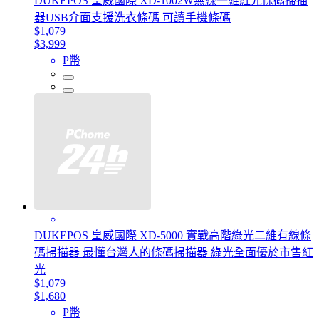
DUKEPOS 皇威國際 XD-1002W無線一維紅光條碼掃描
器USB介面支援洗衣條碼 可讀手機條碼
$1,079
$3,999
P幣
DUKEPOS 皇威國際 XD-5000 實戰高階綠光二維有線條
碼掃描器 最懂台灣人的條碼掃描器 綠光全面優於市售紅
光
$1,079
$1,680
P幣