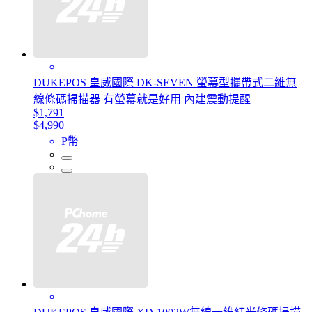
DUKEPOS 皇威國際 DK-SEVEN 螢幕型攜帶式二維無
線條碼掃描器 有螢幕就是好用 內建震動提醒
$1,791
$4,990
P幣