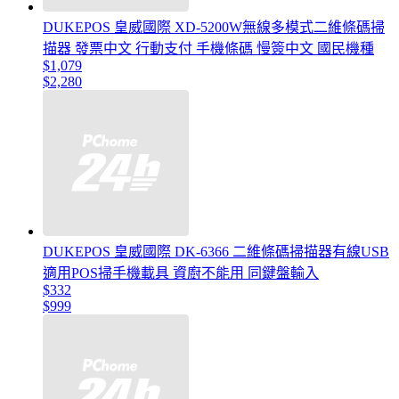
DUKEPOS 皇威國際 XD-5200W無線多模式二維條碼掃
描器 發票中文 行動支付 手機條碼 慢簽中文 國民機種
$1,079
$2,280
DUKEPOS 皇威國際 DK-6366 二維條碼掃描器有線USB
適用POS掃手機載具 資廚不能用 同鍵盤輸入
$332
$999