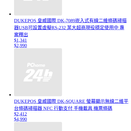
DUKEPOS 皇威國際 DK-7089崁入式有線二維條碼掃描
器USB可設置虛擬RS-232 某大超商現役穩定使用中 專
案釋出
$1,341
$2,990
DUKEPOS 皇威國際 DK-SQUARE 螢幕顯示無線二維平
台條碼掃描器 NFC 行動支付 手機載具 機票條碼
$2,412
$4,990