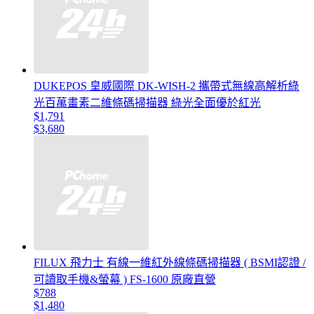
DUKEPOS 皇威國際 DK-WISH-2 攜帶式無線高解析綠
光百萬畫素二維條碼掃描器 綠光全面優於紅光
$1,791
$3,680
FILUX 飛力士 有線一維紅外線條碼掃描器 ( BSMI認證 /
可讀取手機&螢幕 ) FS-1600 原廠直營
$788
$1,480