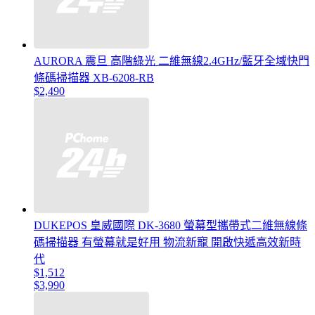
AURORA 震旦 高階綠光 二維無線2.4GHz/藍牙全域快門
條碼掃描器 XB-6208-RB
$2,490
DUKEPOS 皇威國際 DK-3680 螢幕型攜帶式二維無線條
碼掃描器 有螢幕就是好用 物流新寵 開啟快遞高效新時
代
$1,512
$3,990