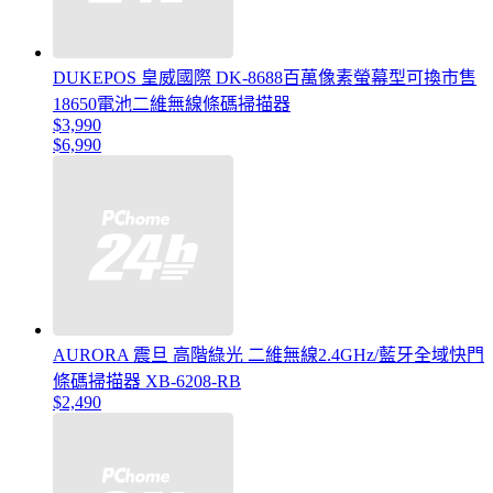
DUKEPOS 皇威國際 DK-8688百萬像素螢幕型可換市售
18650電池二維無線條碼掃描器
$3,990
$6,990
AURORA 震旦 高階綠光 二維無線2.4GHz/藍牙全域快門
條碼掃描器 XB-6208-RB
$2,490