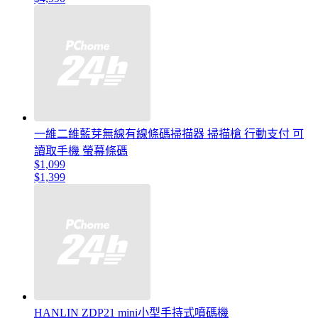
一維二維藍芽無線有線條碼掃描器 掃描槍 行動支付 可
讀取手機 螢幕條碼
$1,099
$1,399
HANLIN ZDP21 mini小型手持式噴碼機