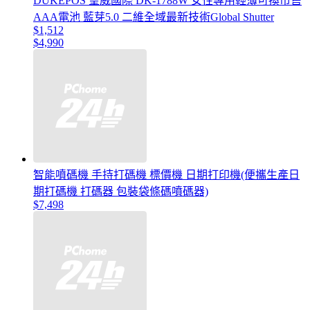
DUKEPOS 皇威國際 DK-1788W 女性專用輕薄可換市售
AAA電池 藍芽5.0 二維全域最新技術Global Shutter
$1,512
$4,990
智能噴碼機 手持打碼機 標價機 日期打印機(便攜生產日
期打碼機 打碼器 包裝袋條碼噴碼器)
$7,498