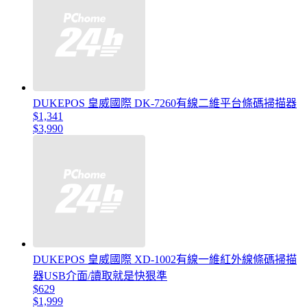
DUKEPOS 皇威國際 DK-7260有線二維平台條碼掃描器
$1,341
$3,990
DUKEPOS 皇威國際 XD-1002有線一維紅外線條碼掃描
器USB介面/讀取就是快狠準
$629
$1,999