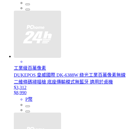
工業級百萬像素
DUKEPOS 皇威國際 DK-6388W 綠光工業百萬像素無線
二維條碼掃描槍 底座傳輸模式無藍牙 適用於桌機
$3,312
$8,990
P幣