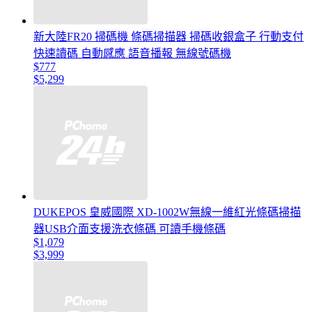
新大陸FR20 掃碼機 條碼掃描器 掃碼收銀盒子 行動支付
快速讀碼 自動感應 語音播報 無線號碼機
$777
$5,299
DUKEPOS 皇威國際 XD-1002W無線一維紅光條碼掃描
器USB介面支援洗衣條碼 可讀手機條碼
$1,079
$3,999