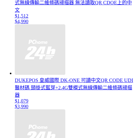
式無線傳輸二維條碼掃描器 無法讀取QR CDOE上的中
文
$1,512
$4,990
DUKEPOS 皇威國際 DK-ONE 可讀中文QR CODE UDI
醫材碼 頸掛式藍芽+2.4G雙模式無線傳輸二維條碼掃描
器
$1,079
$3,990