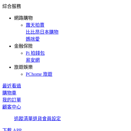
綜合服務
網路購物
露天拍賣
比比昂日本購物
媽咪愛
金融保險
Pi 拍錢包
易安網
旅遊娛樂
PChome 旅遊
最近看過
購物車
我的訂單
顧客中心
追蹤清單
退貨
會員設定
下載 APP