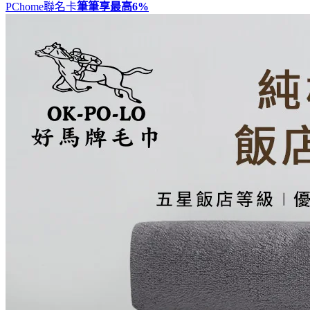
PChome聯名卡
筆筆享最高
6%