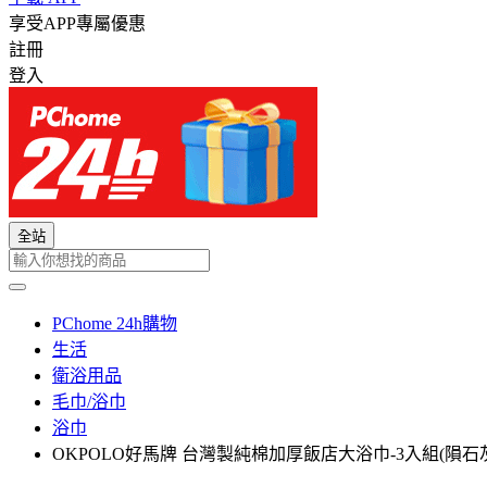
享受APP專屬優惠
註冊
登入
全站
PChome 24h購物
生活
衛浴用品
毛巾/浴巾
浴巾
OKPOLO好馬牌 台灣製純棉加厚飯店大浴巾-3入組(隕石