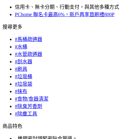
信用卡、無卡分期、行動支付，與其他多種方式
PChome 聯名卡最高6%，新戶再享首刷禮800P
搜尋更多
#馬桶疏通器
#水桶
#水管疏通器
#刮水器
#刷具
#垃圾桶
#垃圾袋
#抹布
#食物/食器清潔
#除臭芳香劑
#除塵工具
商品特色
- 橡膠密封頭緊密貼合管道。