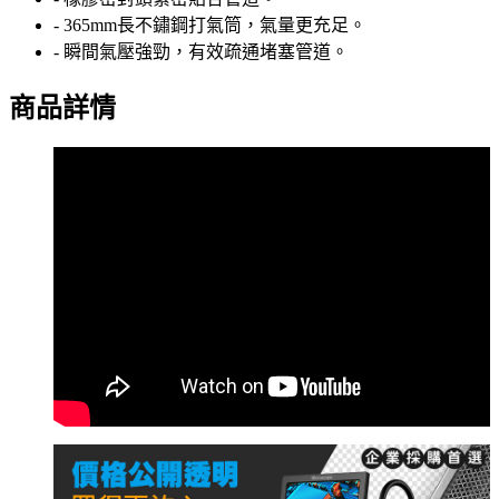
- 365mm長不鏽鋼打氣筒，氣量更充足。
- 瞬間氣壓強勁，有效疏通堵塞管道。
商品詳情