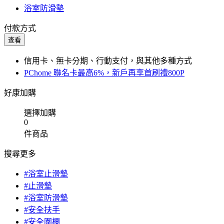
浴室防滑墊
付款方式
查看
信用卡、無卡分期、行動支付，與其他多種方式
PChome 聯名卡最高6%，新戶再享首刷禮800P
好康加購
選擇加購
0
件商品
搜尋更多
#浴室止滑墊
#止滑墊
#浴室防滑墊
#安全扶手
#安全圍欄