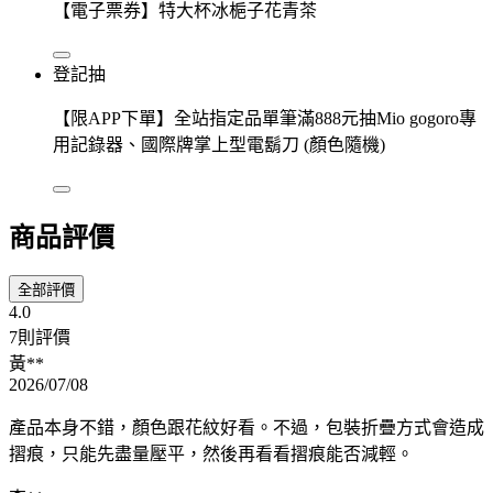
【電子票券】特大杯冰梔子花青茶
登記抽
【限APP下單】全站指定品單筆滿888元抽Mio gogoro專
用記錄器、國際牌掌上型電鬍刀 (顏色隨機)
商品評價
全部評價
4.0
7則評價
黃**
2026/07/08
產品本身不錯，顏色跟花紋好看。不過，包裝折疊方式會造成
摺痕，只能先盡量壓平，然後再看看摺痕能否減輕。