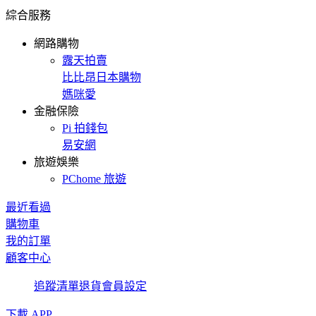
綜合服務
網路購物
露天拍賣
比比昂日本購物
媽咪愛
金融保險
Pi 拍錢包
易安網
旅遊娛樂
PChome 旅遊
最近看過
購物車
我的訂單
顧客中心
追蹤清單
退貨
會員設定
下載 APP