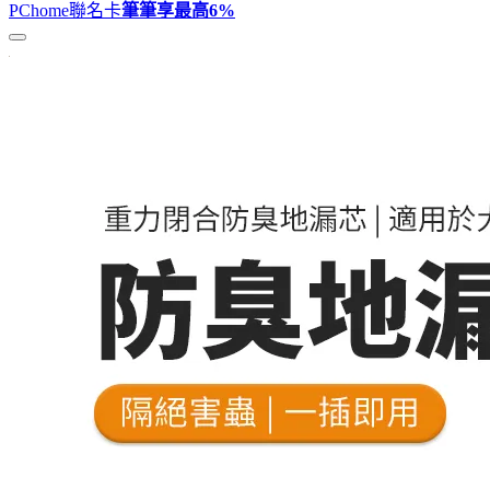
PChome聯名卡
筆筆享最高
6%