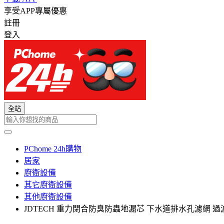
享受APP專屬優惠
註冊
登入
全站
PChome 24h購物
居家
廚衛設備
其它廚衛設備
其他廚衛設備
JDTECH 重力閉合防臭防蟲地漏芯 下水道排水孔濾網 