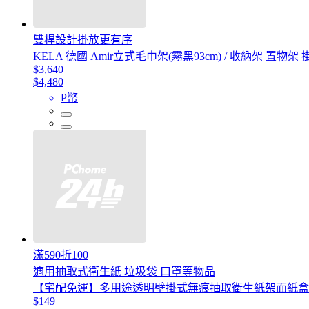
雙桿設計掛放更有序
KELA 德國 Amir立式毛巾架(霧黑93cm) / 收納架 置物
$3,640
$4,480
P幣
滿590折100
適用抽取式衛生紙 垃圾袋 口罩等物品
【宅配免運】多用途透明壁掛式無痕抽取衛生紙架面紙盒
$149