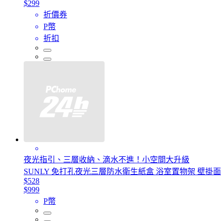
$299
折價券
P幣
折扣
夜光指引、三層收納、滴水不進！小空間大升級
SUNLY 免打孔夜光三層防水衛生紙盒 浴室置物架 壁掛
$528
$999
P幣