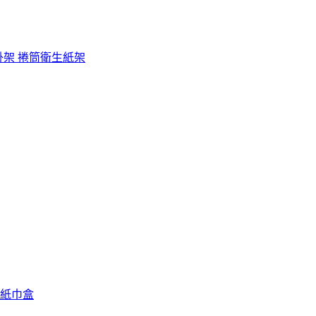
架 掛架 捲筒衛生紙架
紙巾盒