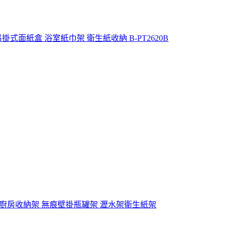
式面紙盒 浴室紙巾架 衛生紙收納 B-PT2620B
欄 廚房收納架 無痕壁掛瓶罐架 瀝水架衛生紙架