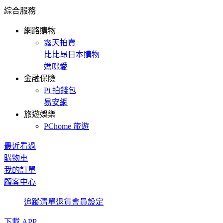
綜合服務
網路購物
露天拍賣
比比昂日本購物
媽咪愛
金融保險
Pi 拍錢包
易安網
旅遊娛樂
PChome 旅遊
最近看過
購物車
我的訂單
顧客中心
追蹤清單
退貨
會員設定
下載 APP