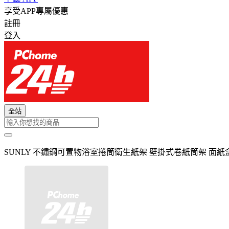
享受APP專屬優惠
註冊
登入
全站
SUNLY 不鏽鋼可置物浴室捲筒衛生紙架 壁掛式卷紙筒架 面紙