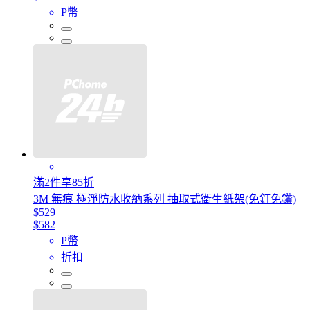
P幣
滿2件享85折
3M 無痕 極淨防水收納系列 抽取式衛生紙架(免釘免鑽)
$529
$582
P幣
折扣