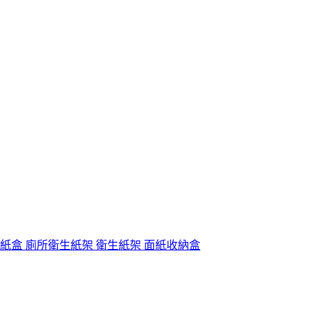
面紙盒 廁所衛生紙架 衛生紙架 面紙收納盒