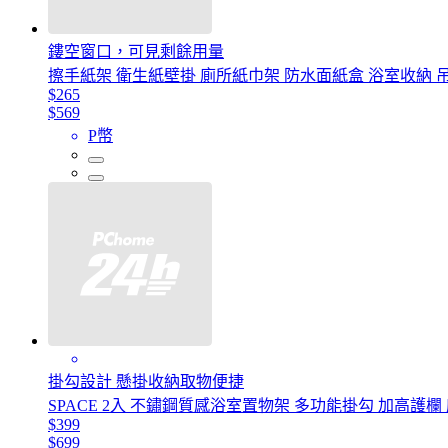
鏤空窗口，可見剩餘用量
擦手紙架 衛生紙壁掛 廁所紙巾架 防水面紙盒 浴室收納 吊掛
$265
$569
P幣
掛勾設計 懸掛收納取物便捷
SPACE 2入 不鏽鋼質感浴室置物架 多功能掛勾 加高護
$399
$699