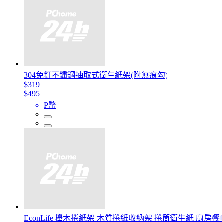
304免釘不鏽鋼抽取式衛生紙架(附無痕勾)
$319
$495
P幣
EconLife 櫸木捲紙架 木質捲紙收納架 捲筒衛生紙 廚房餐巾紙