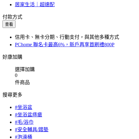
居家生活｜超速配
付款方式
查看
信用卡、無卡分期、行動支付，與其他多種方式
PChome 聯名卡最高6%，新戶再享首刷禮800P
好康加購
選擇加購
0
件商品
搜尋更多
#坐浴盆
#坐浴盆痔瘡
#毛/浴巾
#安全輔具/踏墊
#泡澡桶