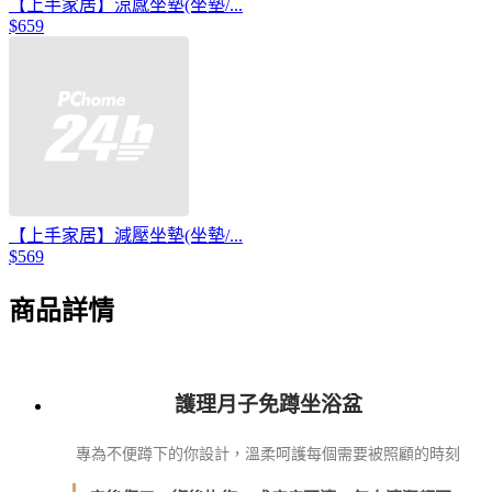
【上手家居】涼感坐墊(坐墊/...
$659
【上手家居】減壓坐墊(坐墊/...
$569
商品詳情
護理月子免蹲坐浴盆
專為不便蹲下的你設計，溫柔呵護每個需要被照顧的時刻