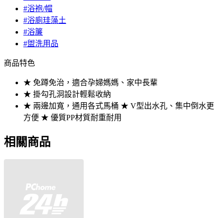
#浴袍/帽
#浴廁珪藻土
#浴簾
#盥洗用品
商品特色
★ 免蹲免治，適合孕婦媽媽、家中長輩
★ 掛勾孔洞設計輕鬆收納
★ 兩邊加寬，通用各式馬桶 ★ V型出水孔、集中倒水更
方便 ★ 優質PP材質耐重耐用
相關商品