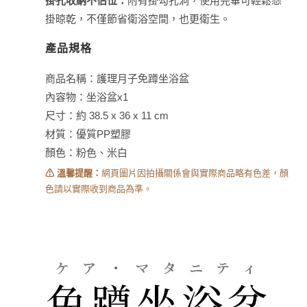
掛孔收納不佔位：
附有掛勾孔洞，使用完畢可輕鬆懸
掛晾乾，不僅節省衛浴空間，也更衛生。
產品規格
商品名稱：護理月子免蹲坐浴盆
內容物：坐浴盆x1
尺寸：約 38.5 x 36 x 11 cm
材質：優質PP塑膠
顏色：粉色、米白
⚠ 溫馨提醒：
網頁圖片因拍攝關係會與實際商品略有色差，顏
色請以實際收到商品為準。