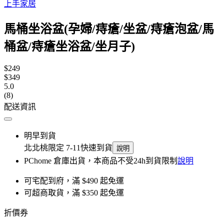
上手家居
馬桶坐浴盆(孕婦/痔瘡/坐盆/痔瘡泡盆/馬
桶盆/痔瘡坐浴盆/坐月子)
$249
$349
5.0
(8)
配送資訊
明早到貨
北北桃限定 7-11快速到貨
說明
PChome 倉庫出貨，本商品不受24h到貨限制
說明
可宅配到府，滿 $490 起免運
可超商取貨，滿 $350 起免運
折價券