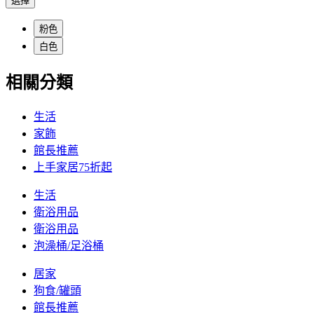
選擇
粉色
白色
相關分類
生活
家飾
館長推薦
上手家居75折起
生活
衛浴用品
衛浴用品
泡澡桶/足浴桶
居家
狗食/罐頭
館長推薦