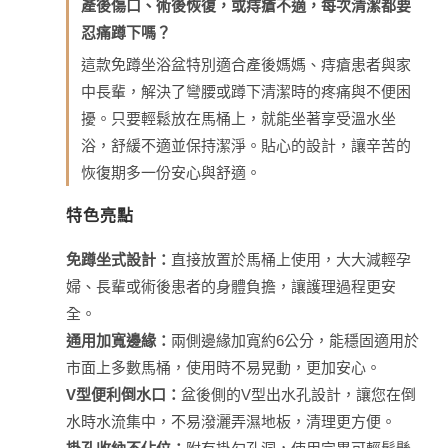
產後傷口、術後恢復，或痔瘡不適，每次清潔都要
忍痛蹲下嗎？
這款免蹲坐浴盆特別適合產後媽媽、痔瘡患者與家
中長輩，解決了彎腰或蹲下清潔時的疼痛與不便困
擾。只要輕鬆放在馬桶上，就能坐著享受溫水坐
浴，舒緩不適並保持潔淨。貼心的設計，讓辛苦的
恢復期多一份安心與舒適。
特色亮點
免蹲坐式設計：
直接放置於馬桶上使用，大大減輕孕
婦、長輩或術後患者的身體負擔，讓護理過程更安
全。
通用加寬邊緣：
兩側邊緣加寬約6公分，能穩固適用於
市面上多數馬桶，使用時不易晃動，更加安心。
V型便利倒水口：
盆後側的V型出水孔設計，讓您在倒
水時水流集中，不易潑灑弄濕地板，清理更方便。