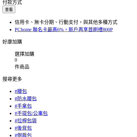
付款方式
查看
信用卡、無卡分期、行動支付，與其他多種方式
PChome 聯名卡最高6%，新戶再享首刷禮800P
好康加購
選擇加購
0
件商品
搜尋更多
#腰包
#防水腰包
#手拿包
#手提包/公事包
#拉桿包袋
#後背包
#側肩包