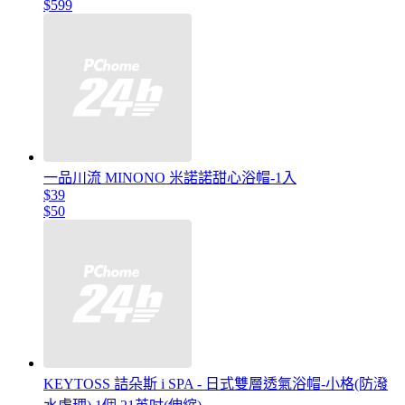
$599
一品川流 MINONO 米諾諾甜心浴帽-1入
$39
$50
KEYTOSS 詰朵斯 i SPA - 日式雙層透氣浴帽-小格(防潑