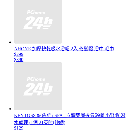
AHOYE 加厚快乾吸水浴帽 2入 乾髮帽 浴巾 毛巾
$299
$390
KEYTOSS 詰朵斯 i SPA - 立體雙層透氣浴帽-小野(防潑
水處理) 1個 21英吋(伸縮)
$129