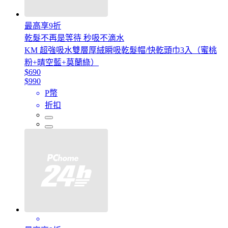
最高享9折
乾髮不再是等待 秒吸不滴水
KM 超強吸水雙層厚絨瞬吸乾髮帽/快乾頭巾3入（蜜桃
粉+晴空藍+莫蘭綠）
$690
$990
P幣
折扣