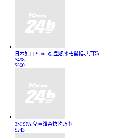
日本進口 Santan造型吸水乾髮帽-大耳狗
$498
$600
3M SPA 兒童纖柔快乾頭巾
$243