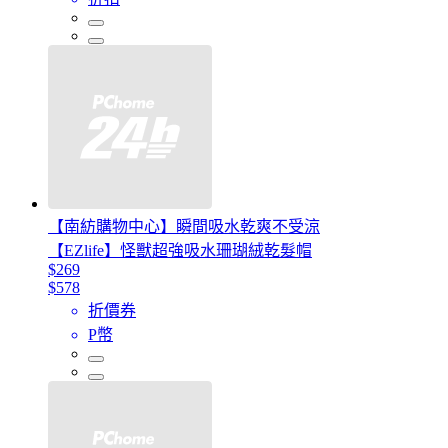
【南紡購物中心】瞬間吸水乾爽不受涼
【EZlife】怪獸超強吸水珊瑚絨乾髮帽
$269
$578
折價券
P幣