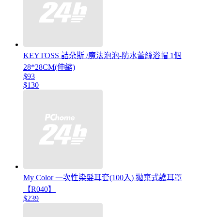
KEYTOSS 詰朵斯 /魔法泡泡-防水蕾絲浴帽 1個
28*28CM(伸縮)
$93
$130
My Color 一次性染髮耳套(100入) 拋棄式護耳罩
【R040】
$239