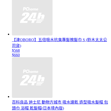
【津OBORO】五倍吸水抗臭專髮擦髮巾 S (鈴木太太公
司貨)
$568
$660
百科良品 迪士尼 動物方城市 吸水速乾 造型吸水髮帽 包
頭巾 浴帽 乾髮帽(日本境內版)