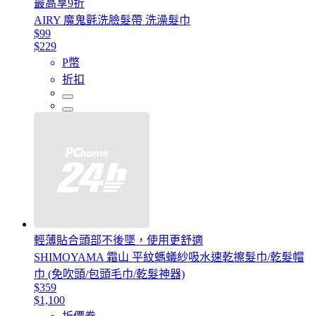
最高享9折
AIRY 魔鬼氈洗臉髮帶 洗澡髮巾
$99
$229
P幣
折扣
輕薄貼合頭部不後墜，使用更舒適
SHIMOYAMA 霜山 平紋螞蟻紗吸水速乾擦髮巾/乾髮帽
巾 (免吹頭/包頭毛巾/乾髮神器)
$359
$1,100