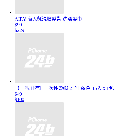
AIRY 魔鬼氈洗臉髮帶 洗澡髮巾
$99
$229
【一品川流】一次性髮帽-21吋-藍色-15入 x 1包
$49
$100