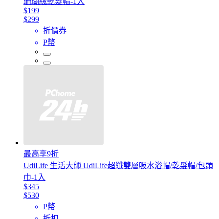
珊瑚絨乾髮帽-1入
$199
$299
折價券
P幣
最高享9折
UdiLife 生活大師 UdiLife超纖雙層吸水浴帽/乾髮帽/包頭
巾-1入
$345
$530
P幣
折扣