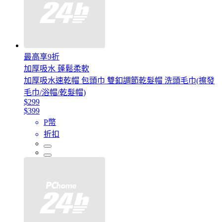
最高享9折
加厚吸水 蓬鬆柔軟
加厚吸水速乾帽 包頭巾 雙釦調節乾髮帽 洗頭毛巾(擦發
毛巾/浴帽/乾髮帽)
$299
$399
P幣
折扣