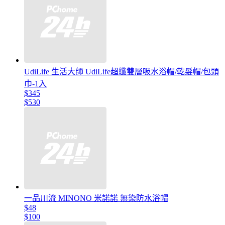
UdiLife 生活大師 UdiLife超纖雙層吸水浴帽/乾髮帽/包頭
巾-1入
$345
$530
一品川流 MINONO 米諾諾 無染防水浴帽
$48
$100