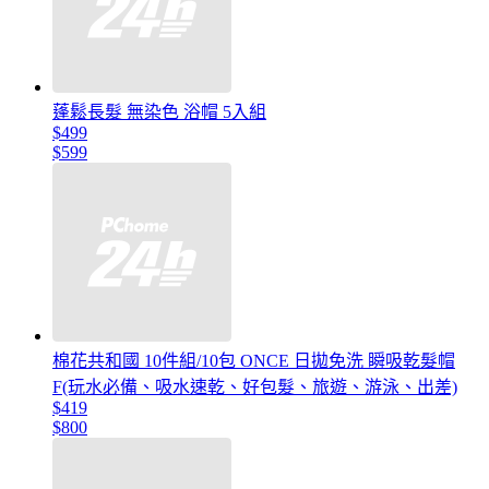
蓬鬆長髮 無染色 浴帽 5入組
$499
$599
棉花共和國 10件組/10包 ONCE 日拋免洗 瞬吸乾髮帽
F(玩水必備、吸水速乾、好包髮、旅遊、游泳、出差)
$419
$800