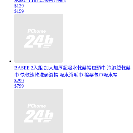
水處理) 1個 21英吋(伸縮)
$129
$159
BASEE 2入組 加大加厚超吸水乾髮帽包頭巾 泡泡絨乾髮
巾 快乾速乾洗頭浴帽 吸水浴毛巾 擦髮包巾吸水帽
$299
$799