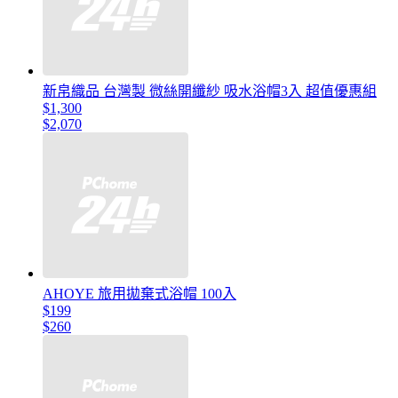
新帛織品 台灣製 微絲開纖紗 吸水浴帽3入 超值優惠組
$1,300
$2,070
AHOYE 旅用拋棄式浴帽 100入
$199
$260