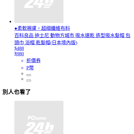
●柔軟親膚，超細纖維布料
百科良品 迪士尼 動物方城市 吸水速乾 造型吸水髮帽 包
頭巾 浴帽 乾髮帽(日本境內版)
$488
$980
折價券
P幣
別人也看了