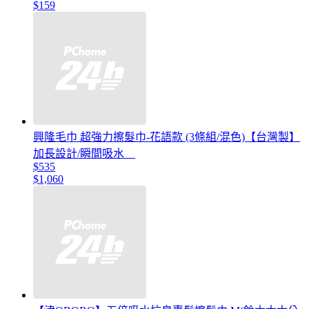
$159
興隆毛巾 超強力擦髮巾-花語款 (3條組/混色)【台灣製】
加長設計/瞬間吸水
$535
$1,060