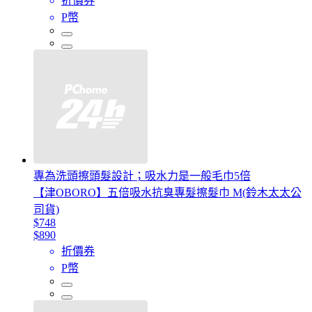
折價券
P幣
專為洗頭擦頭髮設計；吸水力是一般毛巾5倍
【津OBORO】五倍吸水抗臭專髮擦髮巾 M(鈴木太太公
司貨)
$748
$890
折價券
P幣