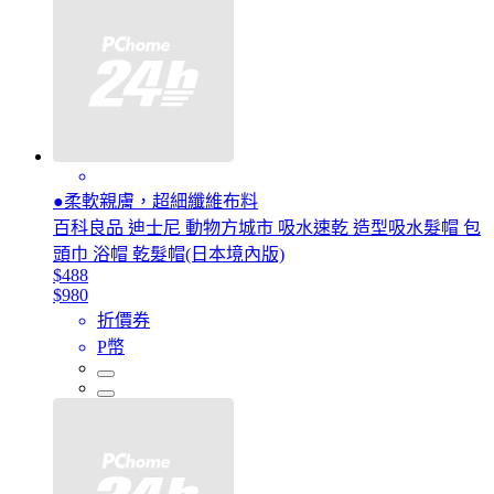
●柔軟親膚，超細纖維布料
百科良品 迪士尼 動物方城市 吸水速乾 造型吸水髮帽 包
頭巾 浴帽 乾髮帽(日本境內版)
$488
$980
折價券
P幣