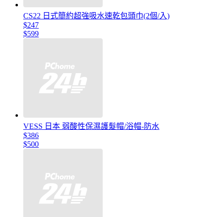
CS22 日式簡約超強吸水速乾包頭巾(2個/入)
$247
$599
VESS 日本 弱酸性保濕護髮帽/浴帽-防水
$386
$500