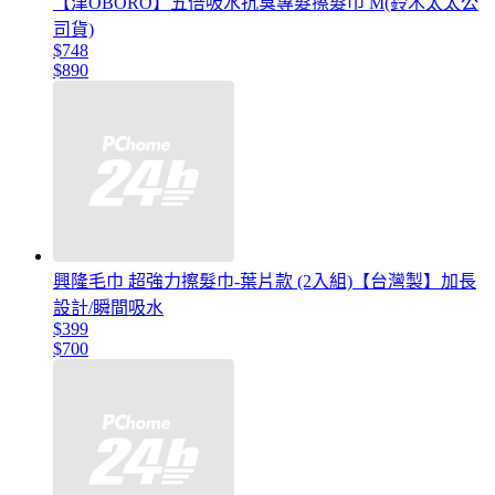
【津OBORO】五倍吸水抗臭專髮擦髮巾 M(鈴木太太公
司貨)
$748
$890
興隆毛巾 超強力擦髮巾-葉片款 (2入組)【台灣製】加長
設計/瞬間吸水
$399
$700