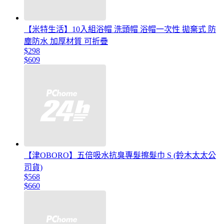
【米特生活】10入組浴帽 洗頭帽 浴帽一次性 拋棄式 防
塵防水 加厚材質 可折疊
$298
$609
【津OBORO】五倍吸水抗臭專髮擦髮巾 S (鈴木太太公
司貨)
$568
$660