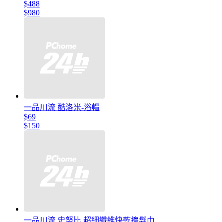
$488
$980
一品川流 酷洛米-浴帽
$69
$150
一品川流 史努比 超細纖維快乾擦髮巾