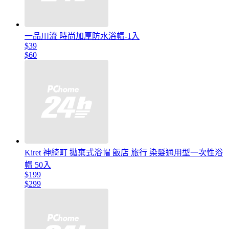
一品川流 時尚加厚防水浴帽-1入
$39
$60
Kiret 神綺町 拋棄式浴帽 飯店 旅行 染髮通用型一次性浴
帽 50入
$199
$299