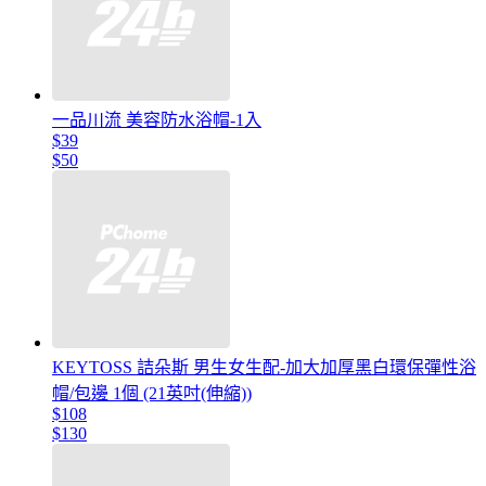
一品川流 美容防水浴帽-1入
$39
$50
KEYTOSS 詰朵斯 男生女生配-加大加厚黑白環保彈性浴
帽/包邊 1個 (21英吋(伸縮))
$108
$130