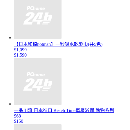
【日本和棉hotman】一秒吸水乾髮巾(共5色)
$1,099
$1,590
一品川流 日本進口 Beaeh Time單層浴帽-動物系列
$68
$150