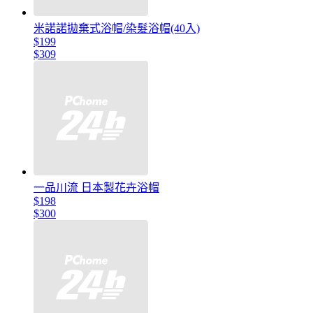
米諾諾拋棄式浴帽/染髮浴帽(40入)
$199
$309
一品川流 日本製花卉浴帽
$198
$300