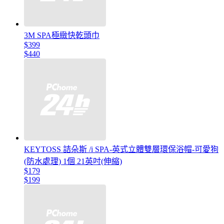
3M SPA極緻快乾頭巾
$399
$440
KEYTOSS 詰朵斯 /i SPA-英式立體雙層環保浴帽-可愛狗
(防水處理) 1個 21英吋(伸縮)
$179
$199