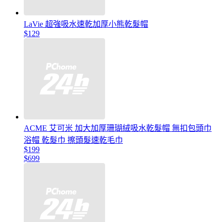
LaVie 超強吸水速乾加厚小熊乾髮帽
$129
ACME 艾可米 加大加厚珊瑚絨吸水乾髮帽 無扣包頭巾
浴帽 乾髮巾 擦頭髮速乾毛巾
$199
$699