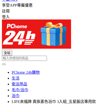
享受APP專屬優惠
註冊
登入
全站
PChome 24h購物
生活
衛浴用品
毛巾/浴巾
浴巾
LIFE來福牌 貴族素色浴巾 3入組_五星飯店專用款