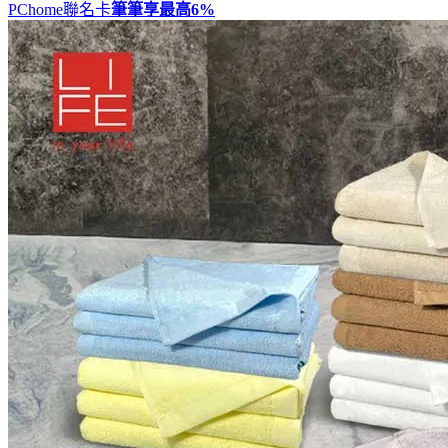
PChome聯名卡
筆筆享最高
6%