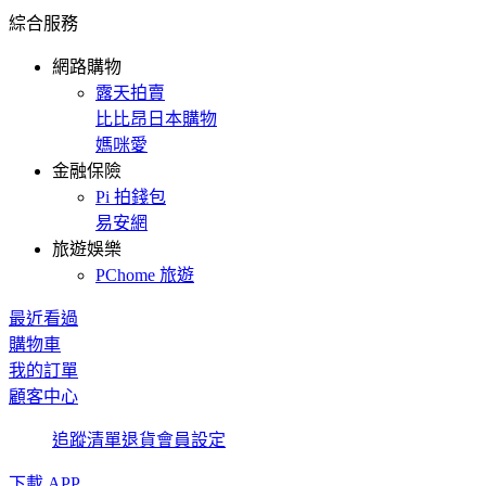
綜合服務
網路購物
露天拍賣
比比昂日本購物
媽咪愛
金融保險
Pi 拍錢包
易安網
旅遊娛樂
PChome 旅遊
最近看過
購物車
我的訂單
顧客中心
追蹤清單
退貨
會員設定
下載 APP