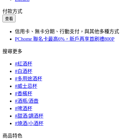
付款方式
查看
信用卡、無卡分期、行動支付，與其他多種方式
PChome 聯名卡最高6%，新戶再享首刷禮800P
搜尋更多
#紅酒杯
#白酒杯
#多用途酒杯
#威士忌杯
#香檳杯
#酒瓶/酒壺
#啤酒杯
#甜酒/調酒杯
#燒酒/小酒杯
商品特色