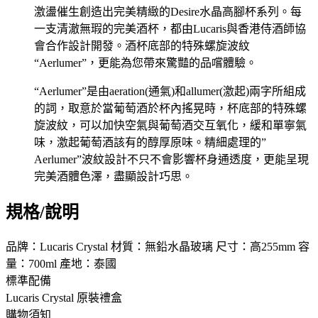
激盪催生創造出完美精緻的Desire水晶高腳杯系列。每
一支清澈無瑕的完美酒杯，都由Lucaris與香港侍酒師協
會合作設計開發。酒杯底部的特殊螺旋波紋
“Aerlumer”，更能為您帶來驚豔的品嚐體驗。
“Aerlumer”是由aeration(通氣)和allumer(激起)兩字所組成
的詞，取意於當葡萄酒於杯內搖晃時，杯底部的特殊螺
旋波紋，可以加快空氣與葡萄酒交互氧化，緩和單寧氣
味，激起葡萄酒該有的醇厚原味。精細處理的”
Aerlumer”波紋設計不只不會影響杯身通透度，更能呈現
完美酒體色澤，盡顯設計巧思。
規格/說明
品牌：Lucaris Crystal 材質：無鉛水晶玻璃 尺寸：高255mm 容
量：700ml 產地：泰國
標準配備
Lucaris Crystal 原裝禮盒
購物須知