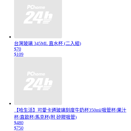
台灣玻璃 345ML 直水杯 (二入組)
$70
$109
【哈生活】可愛卡通玻璃刻度牛奶杯350ml/吸管杯/果汁
杯/直飲杯/馬克杯(附 矽膠吸管)
$480
$750