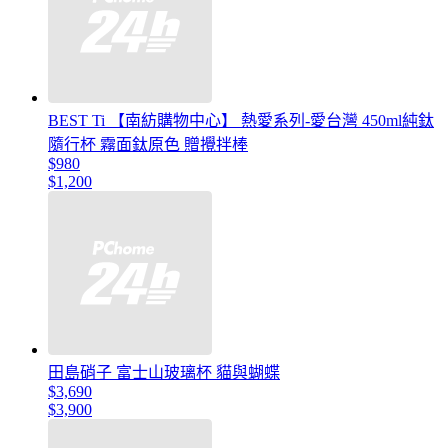
BEST Ti 【南紡購物中心】 熱愛系列-愛台灣 450ml純鈦
隨行杯 霧面鈦原色 贈攪拌棒
$980
$1,200
田島硝子 富士山玻璃杯 貓與蝴蝶
$3,690
$3,900