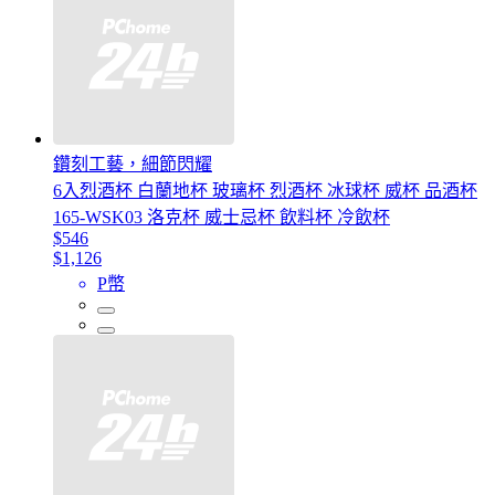
鑽刻工藝，細節閃耀
6入烈酒杯 白蘭地杯 玻璃杯 烈酒杯 冰球杯 威杯 品酒杯
165-WSK03 洛克杯 威士忌杯 飲料杯 冷飲杯
$546
$1,126
P幣