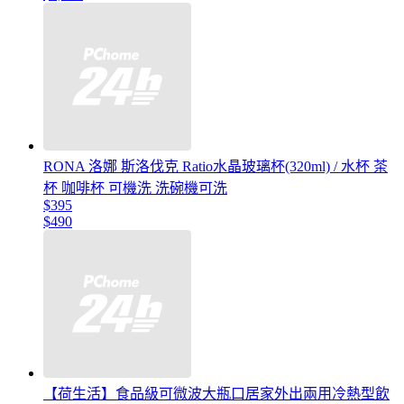
RONA 洛娜 斯洛伐克 Ratio水晶玻璃杯(320ml) / 水杯 茶
杯 咖啡杯 可機洗 洗碗機可洗
$395
$490
【荷生活】食品級可微波大瓶口居家外出兩用冷熱型飲