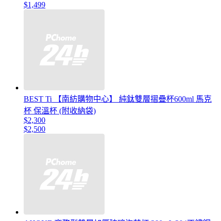
$1,499
BEST Ti 【南紡購物中心】 純鈦雙層摺疊杯600ml 馬克
杯 保溫杯 (附收納袋)
$2,300
$2,500