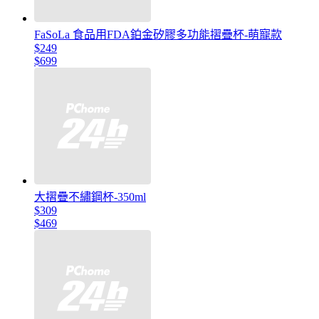
FaSoLa 食品用FDA鉑金矽膠多功能摺疊杯-萌寵款
$249
$699
大摺疊不繡鋼杯-350ml
$309
$469