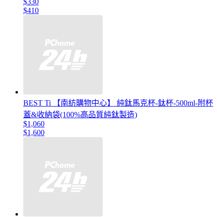
$330
$410
BEST Ti 【南紡購物中心】 純鈦馬克杯-鈦杯-500ml-附杯
蓋&收納袋(100%高品質純鈦製造)
$1,060
$1,600