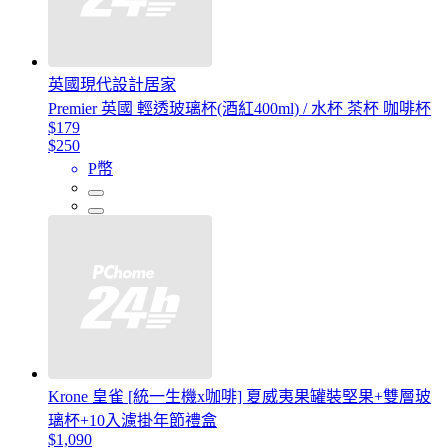
英國現代設計居家
Premier 英國 輕透玻璃杯(酒紅400ml) / 水杯 茶杯 咖啡杯
$179
$250
P幣
Krone 皇雀 [統一生機x咖啡] 夏威夷果罐裝堅果+雙層玻
璃杯+10入濾掛年節禮盒
$1,090