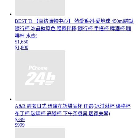
BEST Ti 【南紡購物中心】 熱愛系列-愛地球 450ml純鈦
隨行杯 冰晶鈦原色 贈攪拌棒(隨行杯 手搖杯 啤酒杯 咖
啡杯 水壺)
$1,650
$1,800
A&R 輕奢日式 琉璃花語甜品杯 任選(冰淇淋杯 優格杯
布丁杯 玻璃杯 高腳杯 下午茶餐具 居家美學)
$399
$999