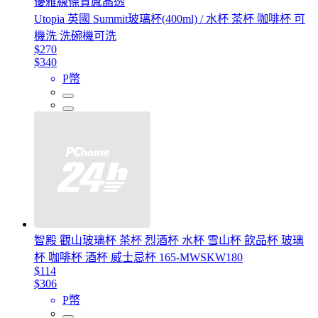
優雅線條質感晶透
Utopia 英國 Summit玻璃杯(400ml) / 水杯 茶杯 咖啡杯 可
機洗 洗碗機可洗
$270
$340
P幣
智殿 觀山玻璃杯 茶杯 烈酒杯 水杯 雪山杯 飲品杯 玻璃
杯 咖啡杯 酒杯 威士忌杯 165-MWSKW180
$114
$306
P幣