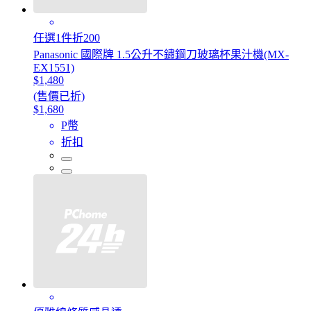
任選1件折200
Panasonic 國際牌 1.5公升不鏽鋼刀玻璃杯果汁機(MX-
EX1551)
$1,480
(售價已折)
$1,680
P幣
折扣