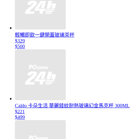
輕觸即飲一鍵開蓋玻璃茶杯
$329
$500
Caldo 卡朵生活 華麗錘紋耐熱玻璃幻金馬克杯 300ML
$221
$499