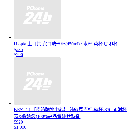
Utopia 土耳其 寬口玻璃杯(450ml) / 水杯 茶杯 咖啡杯
$235
$290
BEST Ti 【南紡購物中心】 純鈦馬克杯-鈦杯-350ml-附杯
蓋&收納袋(100%高品質純鈦製造)
$920
$1,000