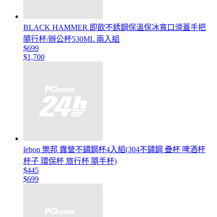
BLACK HAMMER 即飲不銹鋼保溫保冰寬口滑蓋手把
隨行杯/辦公杯530ML 兩入組
$699
$1,700
lebon 樂邦 露營不鏽鋼杯4入組(304不鏽鋼 疊杯 啤酒杯
杯子 環保杯 旅行杯 隨手杯)
$445
$699