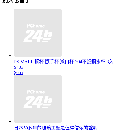
別人也看了
PS MALL 鋼杯 隨手杯 漱口杯 304不鏽鋼水杯 3入
$485
$665
日本50多年的玻璃工藝是值得信賴的證明