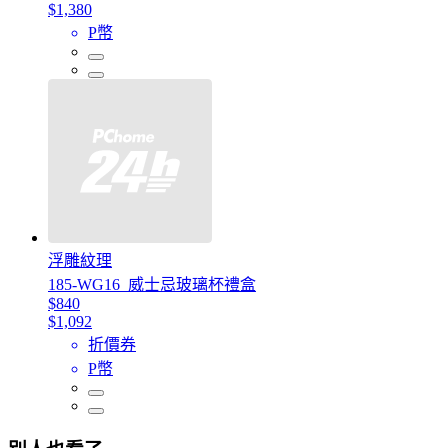
$1,380
P幣
浮雕紋理
185-WG16_威士忌玻璃杯禮盒
$840
$1,092
折價券
P幣