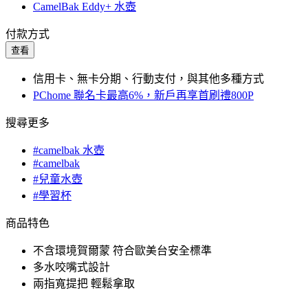
CamelBak Eddy+ 水壺
付款方式
查看
信用卡、無卡分期、行動支付，與其他多種方式
PChome 聯名卡最高6%，新戶再享首刷禮800P
搜尋更多
#camelbak 水壺
#camelbak
#兒童水壺
#學習杯
商品特色
不含環境賀爾蒙 符合歐美台安全標準
多水咬嘴式設計
兩指寬提把 輕鬆拿取