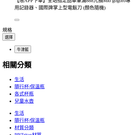
【限APP下單】全站指定品單筆滿888元抽Mio gogoro專
用記錄器、國際牌掌上型電鬍刀 (顏色隨機)
規格
選擇
牛津藍
相關分類
生活
隨行杯/保溫瓶
各式杯瓶
兒童水壺
生活
隨行杯/保溫瓶
材質分類
PP|Tritan材質